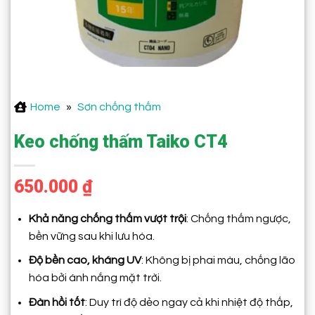
Home
»
Sơn chống thấm
Keo chống thấm Taiko CT4
650.000
₫
Khả năng chống thấm vượt trội
: Chống thấm ngược,
bền vững sau khi lưu hóa.
Độ bền cao, kháng UV
: Không bị phai màu, chống lão
hóa bởi ánh nắng mặt trời.
Đàn hồi tốt
: Duy trì độ dẻo ngay cả khi nhiệt độ thấp,