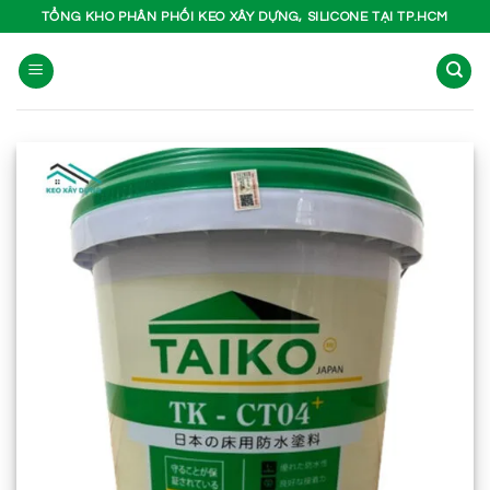
Bỏ
TỔNG KHO PHÂN PHỐI KEO XÂY DỰNG, SILICONE TẠI TP.HCM
qua
nội
dung