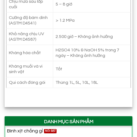
Chịu mưa sau lớp
5 – 8 giờ
cuối
Cường độ bám dính
> 1.2 MPa
(ASTM D4541)
Khả năng chịu UV
2.500 giờ – Không ảnh hưởng
(ASTM D4587)
H2SO4 10% & NaOH 5% trong 7
Kháng hóa chất
ngày – Không ảnh hưởng
Kháng muối và vi
Tốt
sinh vật
Qui cách đóng gói
Thùng 1L, 5L, 10L, 18L
DANH MỤC SẢN PHẨM
Bình xịt chống gỉ