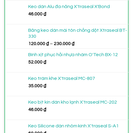
Keo dán Alu đa năng X'traseal X'Bond
46.000
₫
Băng keo dán mái tôn chống dột Xtraseal BT-
330
Khoảng
120.000
₫
–
230.000
₫
giá:
Bình xịt phục hồi nhựa nhám O'Tech BX-12
từ
52.000
₫
120.000 ₫
đến
230.000 ₫
Keo trám khe X'traseal MC-807
35.000
₫
Keo bịt kín dán kho lạnh X'traseal MC-202
46.000
₫
Keo Silicone dán nhôm·kính X'traseal S-A1