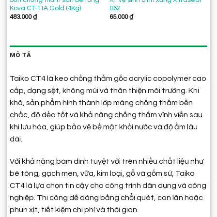
Kova CT-11A Gold (4Kg)
B62
nh
483.000
₫
65.000
₫
95
MÔ TẢ
Taiko CT4 là keo chống thấm gốc acrylic copolymer cao
cấp, dạng sệt, không mùi và thân thiện môi trường. Khi
khô, sản phẩm hình thành lớp màng chống thấm bền
chắc, độ dẻo tốt và khả năng chống thấm vĩnh viễn sau
khi lưu hóa, giúp bảo vệ bề mặt khỏi nước và độ ẩm lâu
dài.
Với khả năng bám dính tuyệt vời trên nhiều chất liệu như
bê tông, gạch men, vữa, kim loại, gỗ và gốm sứ, Taiko
CT4 là lựa chọn tin cậy cho công trình dân dụng và công
nghiệp. Thi công dễ dàng bằng chổi quét, con lăn hoặc
phun xịt, tiết kiệm chi phí và thời gian.