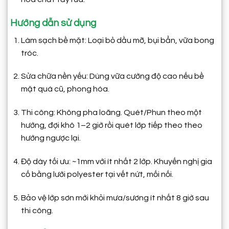
Hướng dẫn sử dụng
Làm sạch bề mặt: Loại bỏ dầu mỡ, bụi bẩn, vữa bong
tróc.
Sửa chữa nền yếu: Dùng vữa cường độ cao nếu bề
mặt quá cũ, phong hóa.
Thi công: Không pha loãng. Quét/Phun theo một
hướng, đợi khô 1–2 giờ rồi quét lớp tiếp theo theo
hướng ngược lại.
Độ dày tối ưu: ~1mm với ít nhất 2 lớp. Khuyến nghị gia
cố bằng lưới polyester tại vết nứt, mối nối.
Bảo vệ lớp sơn mới khỏi mưa/sương ít nhất 8 giờ sau
thi công.