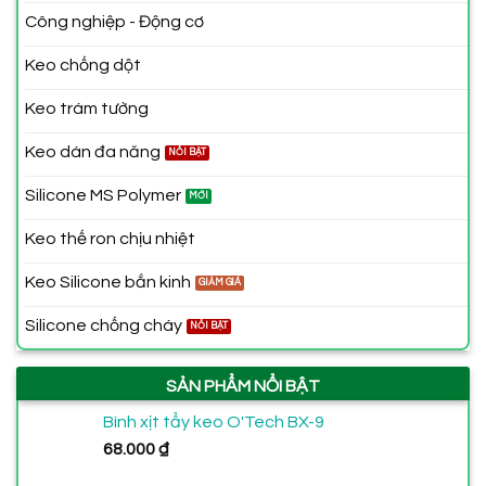
Công nghiệp - Động cơ
Keo chống dột
Keo trám tường
Keo dán đa năng
Silicone MS Polymer
Keo thế ron chịu nhiệt
Keo Silicone bắn kinh
Silicone chống cháy
SẢN PHẨM NỔI BẬT
Bình xịt tẩy keo O'Tech BX-9
68.000
₫