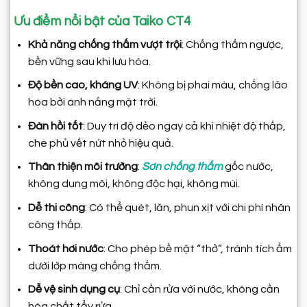
Ưu điểm nổi bật của Taiko CT4
Khả năng chống thấm vượt trội
: Chống thấm ngược,
bền vững sau khi lưu hóa.
Độ bền cao, kháng UV
: Không bị phai màu, chống lão
hóa bởi ánh nắng mặt trời.
Đàn hồi tốt
: Duy trì độ dẻo ngay cả khi nhiệt độ thấp,
che phủ vết nứt nhỏ hiệu quả.
Thân thiện môi trường
:
Sơn chống thấm
gốc nước,
không dung môi, không độc hại, không mùi.
Dễ thi công
: Có thể quét, lăn, phun xịt với chi phí nhân
công thấp.
Thoát hơi nước
: Cho phép bề mặt “thở”, tránh tích ẩm
dưới lớp màng chống thấm.
Dễ vệ sinh dụng cụ
: Chỉ cần rửa với nước, không cần
hóa chất tẩy rửa.