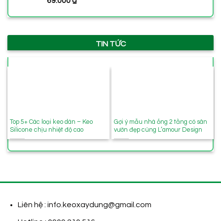
69.000
₫
TIN TỨC
Top 5+ Các loại keo dán – Keo
Gợi ý mẫu nhà ống 2 tầng có sân
Silicone chịu nhiệt độ cao
vườn đẹp cùng L’amour Design
Liên hệ : info.keoxaydung@gmail.com