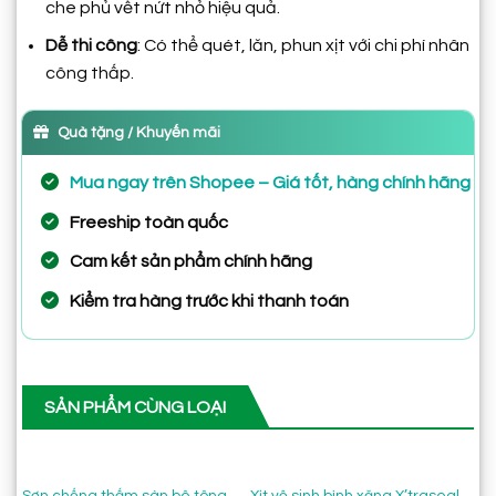
che phủ vết nứt nhỏ hiệu quả.
Dễ thi công
: Có thể quét, lăn, phun xịt với chi phí nhân
công thấp.
Quà tặng / Khuyến mãi
Mua ngay trên Shopee – Giá tốt, hàng chính hãng
Freeship toàn quốc
Cam kết sản phẩm chính hãng
Kiểm tra hàng trước khi thanh toán
SẢN PHẨM CÙNG LOẠI
Sơn chống thấm sàn bê tông
Xịt vệ sinh bình xăng X’traseal
Fo