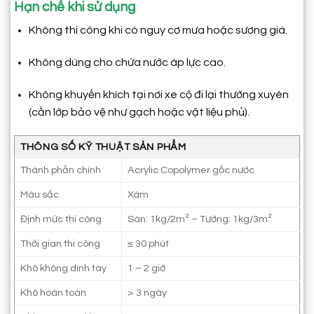
Hạn chế khi sử dụng
Không thi công khi có nguy cơ mưa hoặc sương giá.
Không dùng cho chứa nước áp lực cao.
Không khuyến khích tại nơi xe cộ đi lại thường xuyên
(cần lớp bảo vệ như gạch hoặc vật liệu phủ).
THÔNG SỐ KỸ THUẬT SẢN PHẨM
Thành phần chính
Acrylic Copolymer gốc nước
Màu sắc
Xám
Định mức thi công
Sàn: 1kg/2m² – Tường: 1kg/3m²
Thời gian thi công
≤ 30 phút
Khô không dính tay
1 – 2 giờ
Khô hoàn toàn
> 3 ngày