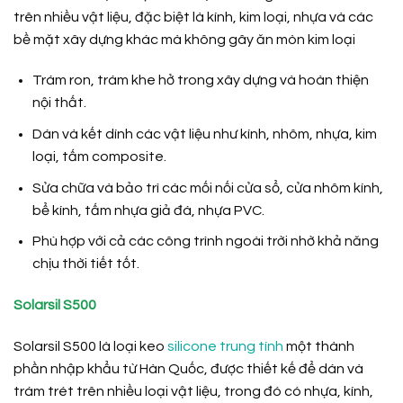
trên nhiều vật liệu, đặc biệt là kính, kim loại, nhựa và các
bề mặt xây dựng khác mà không gây ăn mòn kim loại
Trám ron, trám khe hở trong xây dựng và hoàn thiện
nội thất.
Dán và kết dính các vật liệu như kính, nhôm, nhựa, kim
loại, tấm composite.
Sửa chữa và bảo trì các mối nối cửa sổ, cửa nhôm kính,
bể kính, tấm nhựa giả đá, nhựa PVC.
Phù hợp với cả các công trình ngoài trời nhờ khả năng
chịu thời tiết tốt.
Solarsil S500
Solarsil S500 là loại keo
silicone trung tính
một thành
phần nhập khẩu từ Hàn Quốc, được thiết kế để dán và
trám trét trên nhiều loại vật liệu, trong đó có nhựa, kính,