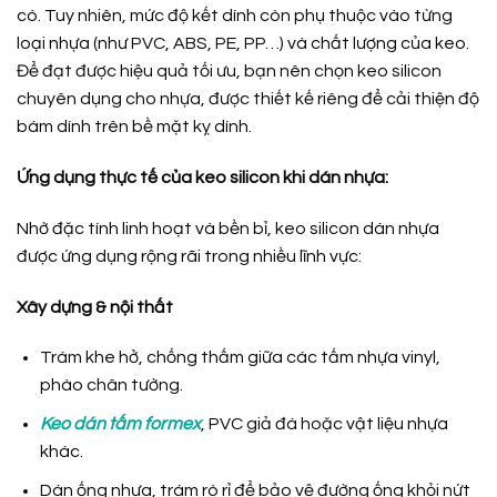
có. Tuy nhiên, mức độ kết dính còn phụ thuộc vào từng
loại nhựa (như PVC, ABS, PE, PP…) và chất lượng của keo.
Để đạt được hiệu quả tối ưu, bạn nên chọn keo silicon
chuyên dụng cho nhựa, được thiết kế riêng để cải thiện độ
bám dính trên bề mặt kỵ dính.
Ứng dụng thực tế của keo silicon khi dán nhựa:
Nhờ đặc tính linh hoạt và bền bỉ, keo silicon dán nhựa
được ứng dụng rộng rãi trong nhiều lĩnh vực:
Xây dựng & nội thất
Trám khe hở, chống thấm giữa các tấm nhựa vinyl,
phào chân tường.
Keo dán tấm formex
, PVC giả đá hoặc vật liệu nhựa
khác.
Dán ống nhựa, trám rò rỉ để bảo vệ đường ống khỏi nứt