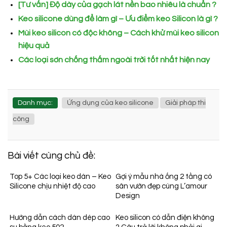
[Tư vấn] Độ dày của gạch lát nền bao nhiêu là chuẩn ?
Keo silicone dùng để làm gì – Ưu điểm keo Silicon là gì ?
Mùi keo silicon có độc không – Cách khử mùi keo silicon
hiệu quả
Các loại sơn chống thấm ngoài trời tốt nhất hiện nay
Danh mục:
Ứng dụng của keo silicone
Giải pháp thi
công
Bài viết cùng chủ đề:
Top 5+ Các loại keo dán – Keo
Gợi ý mẫu nhà ống 2 tầng có
Silicone chịu nhiệt độ cao
sân vườn đẹp cùng L’amour
Design
Hướng dẫn cách dán dép cao
Keo silicon có dẫn điện không