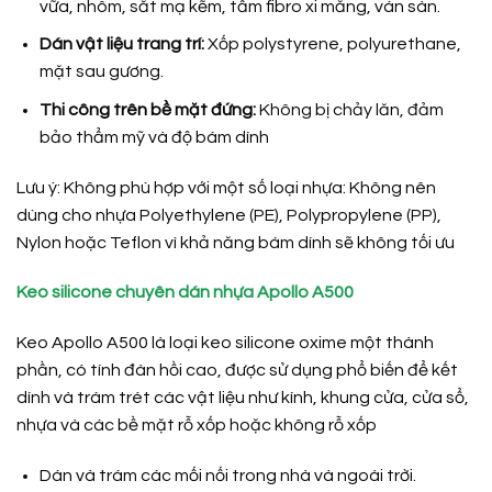
vữa, nhôm, sắt mạ kẽm, tấm fibro xi măng, ván sàn.
Dán vật liệu trang trí:
Xốp polystyrene, polyurethane,
mặt sau gương.
Thi công trên bề mặt đứng:
Không bị chảy lăn, đảm
bảo thẩm mỹ và độ bám dính
Lưu ý: Không phù hợp với một số loại nhựa: Không nên
dùng cho nhựa Polyethylene (PE), Polypropylene (PP),
Nylon hoặc Teflon vì khả năng bám dính sẽ không tối ưu
Keo silicone chuyên dán nhựa Apollo A500
Keo Apollo A500 là loại keo silicone oxime một thành
phần, có tính đàn hồi cao, được sử dụng phổ biến để kết
dính và trám trét các vật liệu như kính, khung cửa, cửa sổ,
nhựa và các bề mặt rỗ xốp hoặc không rỗ xốp
Dán và trám các mối nối trong nhà và ngoài trời.