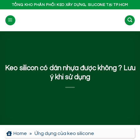
Bỏ
TỔNG KHO PHÂN PHỐI KEO XÂY DỰNG, SILICONE TẠI TP.HCM
qua
nội
dung
Keo silicon có dán nhựa được không ? Lưu
ý khi sử dụng
Home
»
Ứng dụng của keo silicone