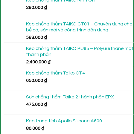
280.000
₫
Keo chống thấm TAIKO CT01 – Chuyên dụng cho
bể cá, sàn mái và công trình dân dụng
588.000
₫
Keo chống thấm TAIKO PU95 – Polyurethane một
thành phần
2.400.000
₫
Keo chống thấm Taiko CT4
650.000
₫
Sơn chống thấm Taiko 2 thành phần EPX
475.000
₫
Keo trung tính Apollo Silicone A600
80.000
₫