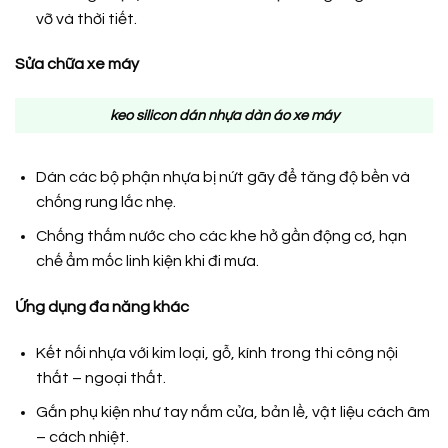
vỡ và thời tiết.
Sửa chữa xe máy
keo silicon dán nhựa dàn áo xe máy
Dán các bộ phận nhựa bị nứt gãy để tăng độ bền và
chống rung lắc nhẹ.
Chống thấm nước cho các khe hở gần động cơ, hạn
chế ẩm mốc linh kiện khi đi mưa.
Ứng dụng đa năng khác
Kết nối nhựa với kim loại, gỗ, kính trong thi công nội
thất – ngoại thất.
Gắn phụ kiện như tay nắm cửa, bản lề, vật liệu cách âm
– cách nhiệt.