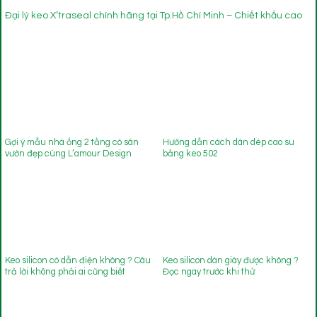
Đại lý keo X’traseal chính hãng tại Tp.Hồ Chí Minh – Chiết khấu cao
Gợi ý mẫu nhà ống 2 tầng có sân
Hướng dẫn cách dán dép cao su
vườn đẹp cùng L’amour Design
bằng keo 502
Keo silicon có dẫn điện không ? Câu
Keo silicon dán giày được không ?
trả lời không phải ai cũng biết
Đọc ngay trước khi thử