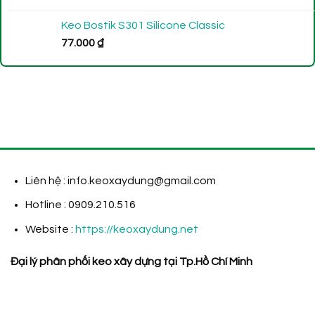
Keo Bostik S301 Silicone Classic
77.000
₫
Liên hệ : info.keoxaydung@gmail.com
Hotline : 0909.210.516
Website :
https://keoxaydung.net
Đại lý phân phối keo xây dựng tại Tp.Hồ Chí Minh