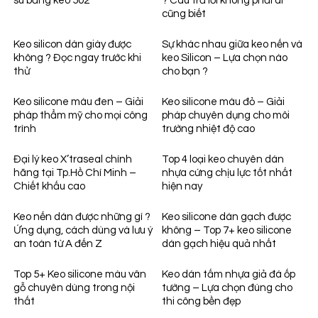
su bằng keo 502
? Câu trả lời không phải ai
cũng biết
Keo silicon dán giày được
Sự khác nhau giữa keo nến và
không ? Đọc ngay trước khi
keo Silicon – Lựa chọn nào
thử
cho bạn ?
Keo silicone màu đen – Giải
Keo silicone màu đỏ – Giải
pháp thẩm mỹ cho mọi công
pháp chuyên dụng cho môi
trình
trường nhiệt độ cao
Đại lý keo X’traseal chính
Top 4 loại keo chuyên dán
hãng tại Tp.Hồ Chí Minh –
nhựa cứng chịu lực tốt nhất
Chiết khấu cao
hiện nay
Keo nến dán được những gì ?
Keo silicone dán gạch được
Ứng dụng, cách dùng và lưu ý
không – Top 7+ keo silicone
an toàn từ A đến Z
dán gạch hiệu quả nhất
Top 5+ Keo silicone màu vân
Keo dán tấm nhựa giả đá ốp
gỗ chuyên dùng trong nội
tường – Lựa chọn đúng cho
thất
thi công bền đẹp