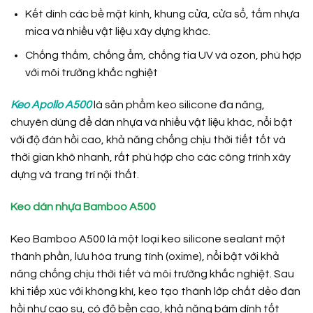
Kết dính các bề mặt kính, khung cửa, cửa sổ, tấm nhựa
mica và nhiều vật liệu xây dựng khác.
Chống thấm, chống ẩm, chống tia UV và ozon, phù hợp
với môi trường khắc nghiệt
Keo Apollo A500
là sản phẩm keo silicone đa năng,
chuyên dùng để dán nhựa và nhiều vật liệu khác, nổi bật
với độ đàn hồi cao, khả năng chống chịu thời tiết tốt và
thời gian khô nhanh, rất phù hợp cho các công trình xây
dựng và trang trí nội thất.
Keo dán nhựa Bamboo A500
Keo Bamboo A500 là một loại keo silicone sealant một
thành phần, lưu hóa trung tính (oxime), nổi bật với khả
năng chống chịu thời tiết và môi trường khắc nghiệt. Sau
khi tiếp xúc với không khí, keo tạo thành lớp chất dẻo đàn
hồi như cao su, có độ bền cao, khả năng bám dính tốt