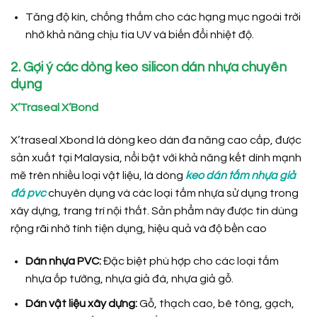
Tăng độ kín, chống thấm cho các hạng mục ngoài trời
nhờ khả năng chịu tia UV và biến đổi nhiệt độ.
2. Gợi ý các dòng keo silicon dán nhựa chuyên
dụng
X’Traseal X’Bond
X’traseal Xbond là dòng keo dán đa năng cao cấp, được
sản xuất tại Malaysia, nổi bật với khả năng kết dính mạnh
mẽ trên nhiều loại vật liệu, là dòng
keo dán tấm nhựa giả
đá pvc
chuyên dụng và các loại tấm nhựa sử dụng trong
xây dựng, trang trí nội thất. Sản phẩm này được tin dùng
rộng rãi nhờ tính tiện dụng, hiệu quả và độ bền cao
Dán nhựa PVC:
Đặc biệt phù hợp cho các loại tấm
nhựa ốp tường, nhựa giả đá, nhựa giả gỗ.
Dán vật liệu xây dựng:
Gỗ, thạch cao, bê tông, gạch,