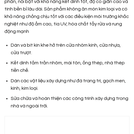
phần, nổi bật với khả năng kết dính tốt, độ co giãn cao và
tính bền bỉ lâu dài. Sản phẩm không ăn mòn kim loại và có
khả năng chống chịu tốt với các điều kiện môi trường khắc
nghiệt như độ ẩm cao, tia UV, hóa chất tẩy rửa và rung
động mạnh
Dán và bít kín khe hở trên cửa nhôm kính, cửa nhựa,
cửa trượt.
Kết dính tấm trần nhôm, mái tôn, ống thép, nhà thép
tiền chế.
Dán các vật liệu xây dựng như đá trang trí, gạch men,
kính, kim loại.
Sửa chữa và hoàn thiện các công trình xây dựng trong
nhà và ngoài trời.