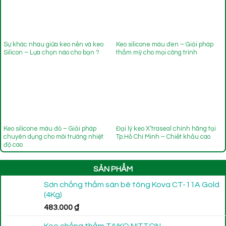
Sự khác nhau giữa keo nến và keo
Keo silicone màu đen – Giải pháp
Silicon – Lựa chọn nào cho bạn ?
thẩm mỹ cho mọi công trình
Keo silicone màu đỏ – Giải pháp
Đại lý keo X’traseal chính hãng tại
chuyên dụng cho môi trường nhiệt
Tp.Hồ Chí Minh – Chiết khấu cao
độ cao
SẢN PHẨM
Sơn chống thấm sàn bê tông Kova CT-11A Gold
(4Kg)
483.000
₫
Keo chống thấm TAIKO NITTON