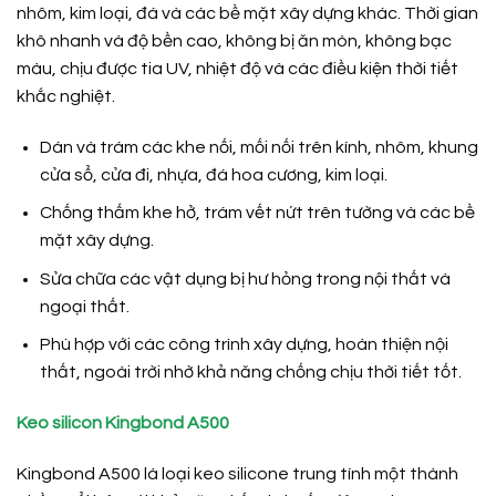
nhôm, kim loại, đá và các bề mặt xây dựng khác. Thời gian
khô nhanh và độ bền cao, không bị ăn mòn, không bạc
màu, chịu được tia UV, nhiệt độ và các điều kiện thời tiết
khắc nghiệt.
Dán và trám các khe nối, mối nối trên kính, nhôm, khung
cửa sổ, cửa đi, nhựa, đá hoa cương, kim loại.
Chống thấm khe hở, trám vết nứt trên tường và các bề
mặt xây dựng.
Sửa chữa các vật dụng bị hư hỏng trong nội thất và
ngoại thất.
Phù hợp với các công trình xây dựng, hoàn thiện nội
thất, ngoài trời nhờ khả năng chống chịu thời tiết tốt.
Keo silicon Kingbond A500
Kingbond A500 là loại keo silicone trung tính một thành