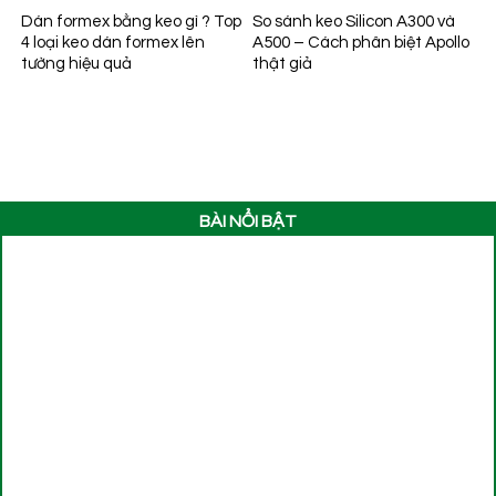
Dán formex bằng keo gì ? Top
So sánh keo Silicon A300 và
4 loại keo dán formex lên
A500 – Cách phân biệt Apollo
tường hiệu quả
thật giả
BÀI NỔI BẬT