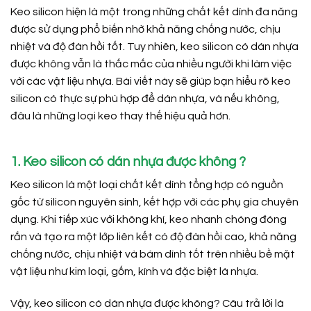
Keo silicon hiện là một trong những chất kết dính đa năng
được sử dụng phổ biến nhờ khả năng chống nước, chịu
nhiệt và độ đàn hồi tốt. Tuy nhiên, keo silicon có dán nhựa
được không vẫn là thắc mắc của nhiều người khi làm việc
với các vật liệu nhựa. Bài viết này sẽ giúp bạn hiểu rõ keo
silicon có thực sự phù hợp để dán nhựa, và nếu không,
đâu là những loại keo thay thế hiệu quả hơn.
1. Keo silicon có dán nhựa được không ?
Keo silicon là một loại chất kết dính tổng hợp có nguồn
gốc từ silicon nguyên sinh, kết hợp với các phụ gia chuyên
dụng. Khi tiếp xúc với không khí, keo nhanh chóng đóng
rắn và tạo ra một lớp liên kết có độ đàn hồi cao, khả năng
chống nước, chịu nhiệt và bám dính tốt trên nhiều bề mặt
vật liệu như kim loại, gốm, kính và đặc biệt là nhựa.
Vậy, keo silicon có dán nhựa được không? Câu trả lời là