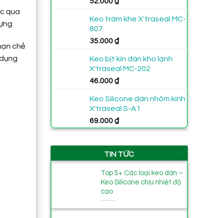
52.000
₫
đến
230.000 ₫
ộc qua
Keo trám khe X'traseal MC-
ựng.
807
35.000
₫
hạn chế
 dụng
Keo bịt kín dán kho lạnh
X'traseal MC-202
46.000
₫
Keo Silicone dán nhôm·kính
X'traseal S-A1
69.000
₫
TIN TỨC
Top 5+ Các loại keo dán –
Keo Silicone chịu nhiệt độ
cao