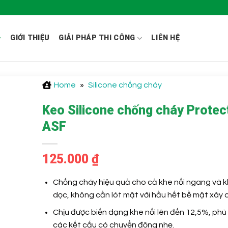
GIỚI THIỆU
GIẢI PHÁP THI CÔNG
LIÊN HỆ
Home
»
Silicone chống cháy
Keo Silicone chống cháy Protec
ASF
125.000
₫
Chống cháy hiệu quả cho cả khe nối ngang và k
dọc, không cần lót mặt với hầu hết bề mặt xây 
Chịu được biến dạng khe nối lên đến 12,5%, phù 
các kết cấu có chuyển động nhẹ.