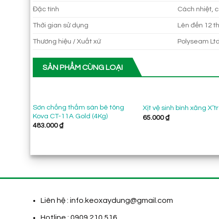
Đặc tính
Cách nhiệt, 
Thời gian sử dụng
Lên đến 12 t
Thương hiệu / Xuất xứ
Polyseam Lt
SẢN PHẨM CÙNG LOẠI
Sơn chống thấm sàn bê tông
Xịt vệ sinh bình xăng X’
Kova CT-11A Gold (4Kg)
65.000
₫
483.000
₫
Liên hệ : info.keoxaydung@gmail.com
Hotline : 0909.210.516