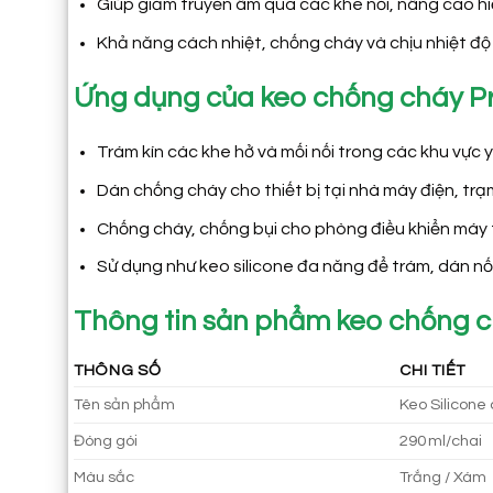
Giúp giảm truyền âm qua các khe nối, nâng cao h
Khả năng cách nhiệt, chống cháy và chịu nhiệt đ
Ứng dụng của keo chống cháy P
Trám kín các khe hở và mối nối trong các khu vực 
Dán chống cháy cho thiết bị tại nhà máy điện, trạ
Chống cháy, chống bụi cho phòng điều khiển máy tí
Sử dụng như keo silicone đa năng để trám, dán nối 
Thông tin sản phẩm keo chống c
THÔNG SỐ
CHI TIẾT
Tên sản phẩm
Keo Silicone
Đóng gói
290 ml/chai
Màu sắc
Trắng / Xám