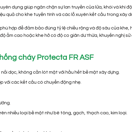
yên dụng giúp ngăn chặn sự lan truyền của lửa, khói và khí đ
ệu quả cho khe tuyến tính và các lỗ xuyên kết cấu trong xây d
phù hợp để đảm bảo đúng tỷ lệ chiều rộng và độ sâu của khe, 
ó độ ẩm cao hoặc khe hở có độ co giãn dư thừa, khuyến nghị sử
 chống cháy Protecta FR ASF
nối dọc, không cần lót mặt với hầu hết bề mặt xây dựng.
ợp với các kết cấu có chuyển động nhẹ.
ường.
rên nhiều loại bề mặt như bê tông, gạch, thạch cao, kim loại.