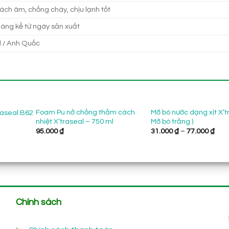
cách âm, chống cháy, chịu lạnh tốt
háng kể từ ngày sản xuất
d / Anh Quốc
Foam Pu nở chống thấm cách
Mỡ bò nước dạng xịt X’t
traseal B62
nhiệt X’traseal – 750 ml
Mỡ bò trắng )
Kho
95.000
₫
31.000
₫
–
77.000
₫
giá:
từ
31.0
đến
77.0
Chính sách