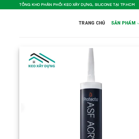
Bỏ
TỔNG KHO PHÂN PHỐI KEO XÂY DỰNG, SILICONE TẠI TP.HCM
qua
nội
TRANG CHỦ
SẢN PHẨM
dung