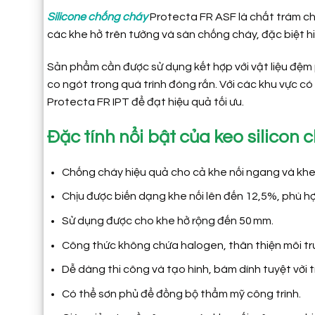
Silicone chống cháy
Protecta FR ASF là chất trám chu
các khe hở trên tường và sàn chống cháy, đặc biệt hi
Sản phẩm cần được sử dụng kết hợp với vật liệu đệm 
co ngót trong quá trình đóng rắn. Với các khu vực c
Protecta FR IPT để đạt hiệu quả tối ưu.
Đặc tính nổi bật của keo silicon
Chống cháy hiệu quả cho cả khe nối ngang và khe 
Chịu được biến dạng khe nối lên đến 12,5%, phù h
Sử dụng được cho khe hở rộng đến 50 mm.
Công thức không chứa halogen, thân thiện môi tr
Dễ dàng thi công và tạo hình, bám dính tuyệt vời t
Có thể sơn phủ để đồng bộ thẩm mỹ công trình.