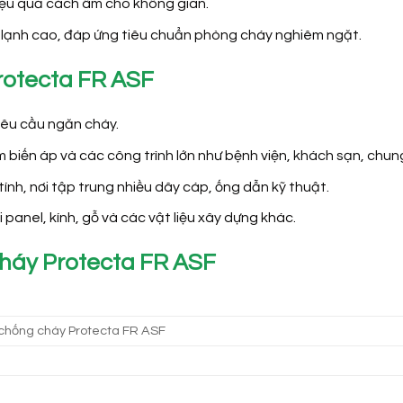
iệu quả cách âm cho không gian.
ộ lạnh cao, đáp ứng tiêu chuẩn phòng cháy nghiêm ngặt.
rotecta FR ASF
yêu cầu ngăn cháy.
m biến áp và các công trình lớn như bệnh viện, khách sạn, chun
nh, nơi tập trung nhiều dây cáp, ống dẫn kỹ thuật.
panel, kính, gỗ và các vật liệu xây dựng khác.
háy Protecta FR ASF
 chống cháy Protecta FR ASF