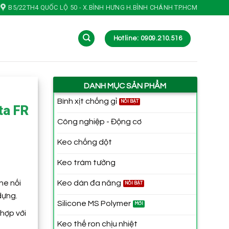
B5/22TH4 QUỐC LỘ 50 - X.BÌNH HƯNG H.BÌNH CHÁNH TP.HCM
Hotline: 0909.210.516
DANH MỤC SẢN PHẨM
Bình xịt chống gỉ
ta FR
Công nghiệp - Động cơ
Keo chống dột
Keo trám tường
he nối
Keo dán đa năng
dựng.
Silicone MS Polymer
hợp với
Keo thế ron chịu nhiệt