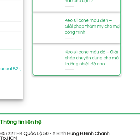
nào cho bạn ?
Keo silicone màu đen –
Giải pháp thẩm mỹ cho mọi
công trình
Keo silicone màu đỏ – Giải
pháp chuyên dụng cho môi
trường nhiệt độ cao
raseal B2 (
Keo chít mạch đá X’traseal MS-
Keo chống thấm đa nă
602 290ml
X’traseal MS-604 290m
ảng
60.000
₫
58.000
₫
00 ₫
00 ₫
Thông tin liên hệ
B5/22TH4 Quốc Lộ 50 - X.Bình Hưng H.Bình Chánh
Tp.HCM