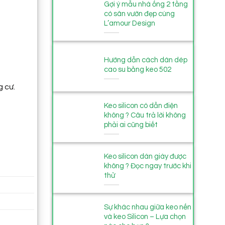
Gợi ý mẫu nhà ống 2 tầng
có sân vườn đẹp cùng
L’amour Design
Hướng dẫn cách dán dép
cao su bằng keo 502
g cư.
Keo silicon có dẫn điện
không ? Câu trả lời không
phải ai cũng biết
Keo silicon dán giày được
không ? Đọc ngay trước khi
thử
Sự khác nhau giữa keo nến
và keo Silicon – Lựa chọn