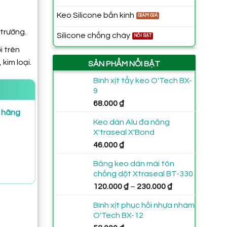
Keo Silicone bắn kinh
trường.
Silicone chống cháy
i trên
kim loại.
SẢN PHẨM NỔI BẬT
Bình xịt tẩy keo O'Tech BX-
9
68.000
₫
h hãng
Keo dán Alu đa năng
X'traseal X'Bond
46.000
₫
Băng keo dán mái tôn
chống dột Xtraseal BT-330
Khoảng
120.000
₫
–
230.000
₫
giá:
Bình xịt phục hồi nhựa nhám
từ
O'Tech BX-12
120.000 ₫