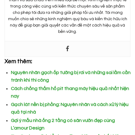
thấm và sửa chữa trên nhiều loại bề mặt. Kinh nghiệm thực tế
trong công việc cùng với kiến thức chuyên sâu về sản phẩm
cho phép tôi đưa ra những giải pháp tối ưu nhất. Tôi mong
muốn chia sẻ những kinh nghiệm quý báu và kiến thức hữu ích
này để giúp bạn giải quyết các vấn đề một cách hiệu quả và
bền vững.
Xem thêm:
Nguyên nhân gạch ốp tường bị rơi và những sai lầm cần
tránh khi thi công
Cách chống thấm hố pit thang máy hiệu quả nhất hiện
nay
Gạch lát nền bị phồng: Nguyên nhân và cách xử lý hiệu
quả tại nhà
Gợi ý mẫu nhà ống 2 tầng có sân vườn đẹp cùng
L’amour Design