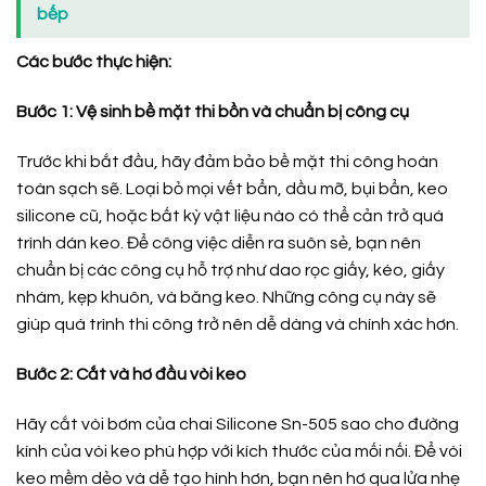
bếp
Các bước thực hiện:
Bước 1: Vệ sinh bề mặt thi bồn và chuẩn bị công cụ
Trước khi bắt đầu, hãy đảm bảo bề mặt thi công hoàn
toàn sạch sẽ. Loại bỏ mọi vết bẩn, dầu mỡ, bụi bẩn, keo
silicone cũ, hoặc bất kỳ vật liệu nào có thể cản trở quá
trình dán keo. Để công việc diễn ra suôn sẻ, bạn nên
chuẩn bị các công cụ hỗ trợ như dao rọc giấy, kéo, giấy
nhám, kẹp khuôn, và băng keo. Những công cụ này sẽ
giúp quá trình thi công trở nên dễ dàng và chính xác hơn.
Bước 2: Cắt và hơ đầu vòi keo
Hãy cắt vòi bơm của chai Silicone Sn-505 sao cho đường
kính của vòi keo phù hợp với kích thước của mối nối. Để vòi
keo mềm dẻo và dễ tạo hình hơn, bạn nên hơ qua lửa nhẹ