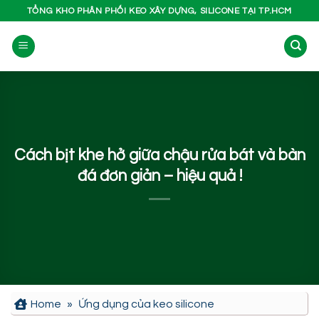
Bỏ
TỔNG KHO PHÂN PHỐI KEO XÂY DỰNG, SILICONE TẠI TP.HCM
qua
nội
dung
Cách bịt khe hở giữa chậu rửa bát và bàn
đá đơn giản – hiệu quả !
Home
»
Ứng dụng của keo silicone