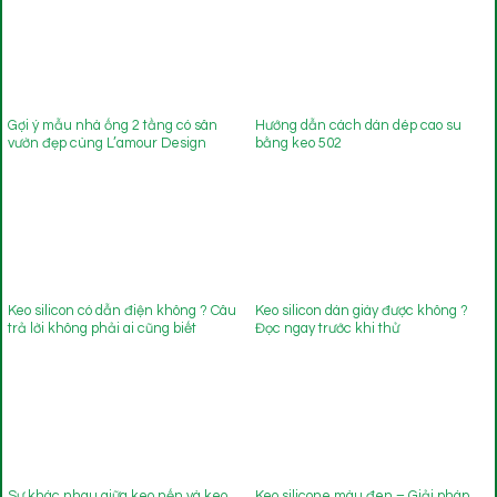
Gợi ý mẫu nhà ống 2 tầng có sân
Hướng dẫn cách dán dép cao su
vườn đẹp cùng L’amour Design
bằng keo 502
Keo silicon có dẫn điện không ? Câu
Keo silicon dán giày được không ?
trả lời không phải ai cũng biết
Đọc ngay trước khi thử
Sự khác nhau giữa keo nến và keo
Keo silicone màu đen – Giải pháp