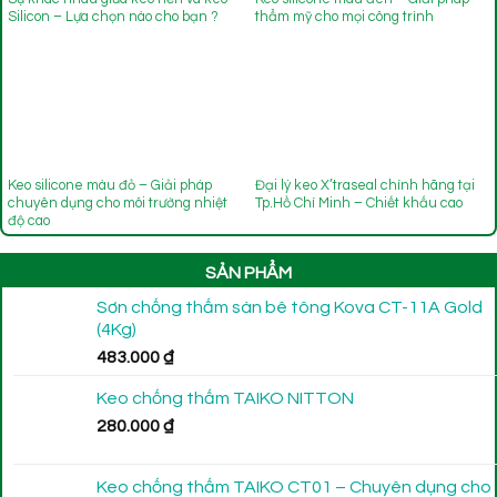
Silicon – Lựa chọn nào cho bạn ?
thẩm mỹ cho mọi công trình
Keo silicone màu đỏ – Giải pháp
Đại lý keo X’traseal chính hãng tại
chuyên dụng cho môi trường nhiệt
Tp.Hồ Chí Minh – Chiết khấu cao
độ cao
SẢN PHẨM
Sơn chống thấm sàn bê tông Kova CT-11A Gold
(4Kg)
483.000
₫
Keo chống thấm TAIKO NITTON
280.000
₫
Keo chống thấm TAIKO CT01 – Chuyên dụng cho