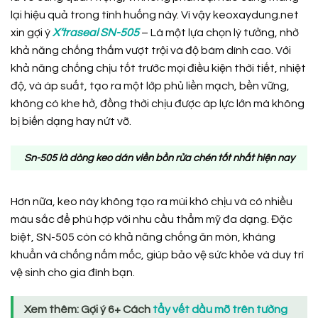
lại hiệu quả trong tình huống này. Vì vậy keoxaydung.net
xin gợi ý
X’traseal SN-505
– Là một lựa chọn lý tưởng, nhờ
khả năng chống thấm vượt trội và độ bám dính cao. Với
khả năng chống chịu tốt trước mọi điều kiện thời tiết, nhiệt
độ, và áp suất, tạo ra một lớp phủ liền mạch, bền vững,
không có khe hở, đồng thời chịu được áp lực lớn mà không
bị biến dạng hay nứt vỡ.
Sn-505 là dòng keo dán viền bồn rửa chén tốt nhất hiện nay
Hơn nữa, keo này không tạo ra mùi khó chịu và có nhiều
màu sắc để phù hợp với nhu cầu thẩm mỹ đa dạng. Đặc
biệt, SN-505 còn có khả năng chống ăn mòn, kháng
khuẩn và chống nấm mốc, giúp bảo vệ sức khỏe và duy trì
vệ sinh cho gia đình bạn.
Xem thêm:
Gợi ý 6+ Cách
tẩy vết dầu mỡ trên tường