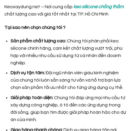
Keoxaydung.net – Nơi cung cấp
keo silicone chống thấm
chất lượng cao với giá tốt nhất tại TP. Hồ Chí Minh
Tại sao nên chọn chúng tôi ?
Sản phẩm chất lượng cao:
Chúng tôi phân phối keo
silicone chính hãng, cam kết chất lượng vượt trội, phù
hợp với nhiều nhu cầu sử dụng từ cá nhân đến doanh
nghiệp.
Dịch vụ tận tâm:
Đội ngũ nhân viên giàu kinh nghiệm
của chúng tôi luôn sẵn sàng tư vấn và hỗ trợ bạn lựa
chọn sản phẩm tối ưu nhất cho từng ứng dụng cụ thể.
Giải pháp toàn diện:
Chúng tôi đáp ứng mọi nhu cầu từ
xây dựng công nghiệp, ô tô đến các ứng dụng trong
đời sống, giúp bạn tìm được giải pháp hoàn hảo cho dự
án của mình.
Giao hàng nhanh chóng:
Dịch vụ giao hàng tận nơi