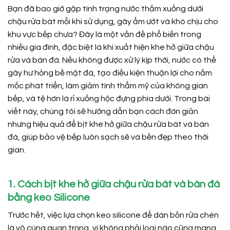
Bạn đã bao giờ gặp tình trạng nước thấm xuống dưới
chậu rửa bát mỗi khi sử dụng, gây ẩm ướt và khó chịu cho
khu vực bếp chưa? Đây là một vấn đề phổ biến trong
nhiều gia đình, đặc biệt là khi xuất hiện khe hở giữa chậu
rửa và bàn đá. Nếu không được xử lý kịp thời, nước có thể
gây hư hỏng bề mặt đá, tạo điều kiện thuận lợi cho nấm
mốc phát triển, làm giảm tính thẩm mỹ của không gian
bếp, và tệ hơn là rỉ xuống hộc đựng phía dưới. Trong bài
viết này, chúng tôi sẽ hướng dẫn bạn cách đơn giản
nhưng hiệu quả để bịt khe hở giữa chậu rửa bát và bàn
đá, giúp bảo vệ bếp luôn sạch sẽ và bền đẹp theo thời
gian.
1. Cách bịt khe hở giữa chậu rửa bát và bàn đá
bằng keo Silicone
Trước hết, việc lựa chọn keo silicone để dán bồn rửa chén
là vô cùng quan trọng, vì không phải loại nào cũng mang