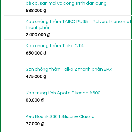
bể cá, sàn mái và công trình dân dụng
588.000
₫
Keo chống thấm TAIKO PU95 – Polyurethane một
thành phần
2.400.000
₫
Keo chống thấm Taiko CT4
650.000
₫
Sơn chống thấm Taiko 2 thành phần EPX
475.000
₫
Keo trung tính Apollo Silicone A600
80.000
₫
Keo Bostik S301 Silicone Classic
77.000
₫