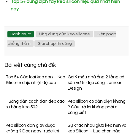
Top 5+ dung dịch tẩy keo silicon hiệu quả nhất hiện
nay
Danh mục:
Ứng dụng của keo silicone
Biện pháp
chống thấm
Giải pháp thi công
Bài viết cùng chủ đề:
Top 5+ Các loại keo dán – Keo
Gợi ý mẫu nhà ống 2 tầng có
Silicone chịu nhiệt độ cao
sân vườn đẹp cùng L’amour
Design
Hướng dẫn cách dán dép cao
Keo silicon có dẫn điện không
su bằng keo 502
? Câu trả lời không phải ai
cũng biết
Keo silicon dán giày được
Sự khác nhau giữa keo nến và
không ? Đọc ngay trước khi
keo Silicon – Lựa chọn nào