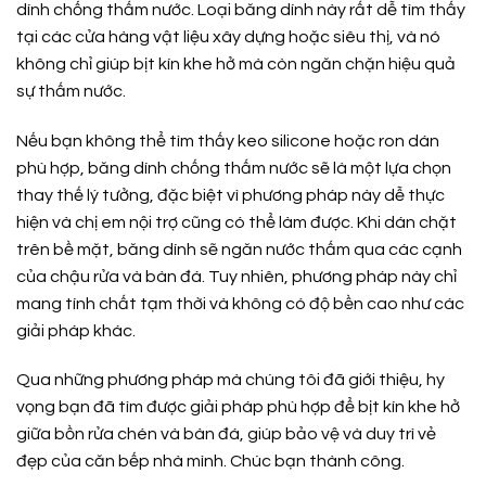
dính chống thấm nước. Loại băng dính này rất dễ tìm thấy
tại các cửa hàng vật liệu xây dựng hoặc siêu thị, và nó
không chỉ giúp bịt kín khe hở mà còn ngăn chặn hiệu quả
sự thấm nước.
Nếu bạn không thể tìm thấy keo silicone hoặc ron dán
phù hợp, băng dính chống thấm nước sẽ là một lựa chọn
thay thế lý tưởng, đặc biệt vì phương pháp này dễ thực
hiện và chị em nội trợ cũng có thể làm được. Khi dán chặt
trên bề mặt, băng dính sẽ ngăn nước thấm qua các cạnh
của chậu rửa và bàn đá. Tuy nhiên, phương pháp này chỉ
mang tính chất tạm thời và không có độ bền cao như các
giải pháp khác.
Qua những phương pháp mà chúng tôi đã giới thiệu, hy
vọng bạn đã tìm được giải pháp phù hợp để bịt kín khe hở
giữa bồn rửa chén và bàn đá, giúp bảo vệ và duy trì vẻ
đẹp của căn bếp nhà mình. Chúc bạn thành công.