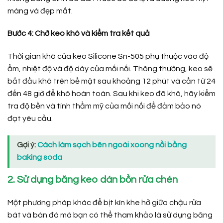
màng và đẹp mắt.
Bước 4: Chờ keo khô và kiểm tra kết quả
Thời gian khô của keo Silicone Sn-505 phụ thuộc vào độ
ẩm, nhiệt độ và độ dày của mối nối. Thông thường, keo sẽ
bắt đầu khô trên bề mặt sau khoảng 12 phút và cần từ 24
đến 48 giờ để khô hoàn toàn. Sau khi keo đã khô, hãy kiểm
tra độ bền và tính thẩm mỹ của mối nối để đảm bảo nó
đạt yêu cầu.
Gợi ý:
Cách làm sạch bên ngoài xoong nồi bằng
baking soda
2. Sử dụng băng keo dán bồn rửa chén
Một phương pháp khác để bịt kín khe hở giữa chậu rửa
bát và bàn đá mà bạn có thể tham khảo là sử dụng băng