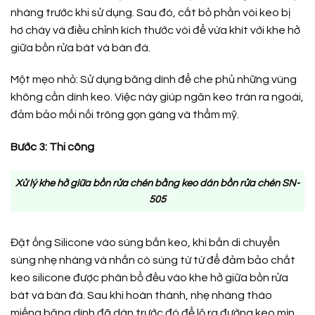
nhàng trước khi sử dụng. Sau đó, cắt bỏ phần vòi keo bị
hơ cháy và điều chỉnh kích thước vòi để vừa khít với khe hở
giữa bồn rửa bát và bàn đá.
Một mẹo nhỏ: Sử dụng băng dính để che phủ những vùng
không cần dính keo. Việc này giúp ngăn keo tràn ra ngoài,
đảm bảo mối nối trông gọn gàng và thẩm mỹ.
Bước 3: Thi công
Xử lý khe hở giữa bồn rửa chén bằng keo dán bồn rửa chén SN-
505
Đặt ống Silicone vào súng bắn keo, khi bắn di chuyển
súng nhẹ nhàng và nhấn cò súng từ từ để đảm bảo chất
keo silicone được phân bổ đều vào khe hở giữa bồn rửa
bát và bàn đá. Sau khi hoàn thành, nhẹ nhàng tháo
miếng băng dính đã dán trước đó để lộ ra đường keo mịn