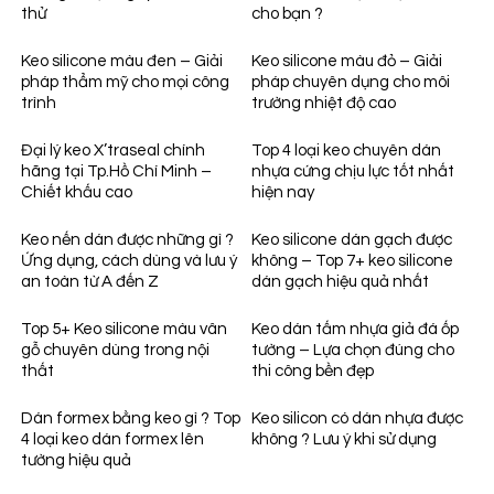
thử
cho bạn ?
Keo silicone màu đen – Giải
Keo silicone màu đỏ – Giải
pháp thẩm mỹ cho mọi công
pháp chuyên dụng cho môi
trình
trường nhiệt độ cao
Đại lý keo X’traseal chính
Top 4 loại keo chuyên dán
hãng tại Tp.Hồ Chí Minh –
nhựa cứng chịu lực tốt nhất
Chiết khấu cao
hiện nay
Keo nến dán được những gì ?
Keo silicone dán gạch được
Ứng dụng, cách dùng và lưu ý
không – Top 7+ keo silicone
an toàn từ A đến Z
dán gạch hiệu quả nhất
Top 5+ Keo silicone màu vân
Keo dán tấm nhựa giả đá ốp
gỗ chuyên dùng trong nội
tường – Lựa chọn đúng cho
thất
thi công bền đẹp
Dán formex bằng keo gì ? Top
Keo silicon có dán nhựa được
4 loại keo dán formex lên
không ? Lưu ý khi sử dụng
tường hiệu quả