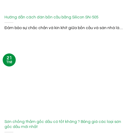
Hướng dẫn cách dán bồn cầu bằng Silicon SN-505
Đảm bảo sự chắc chắn và kín khít giữa bồn cầu và sàn nhà là....
21
Th8
Sơn chống thấm gốc dầu có tốt không ? Bảng giá các loại sơn
gốc dầu mới nhất