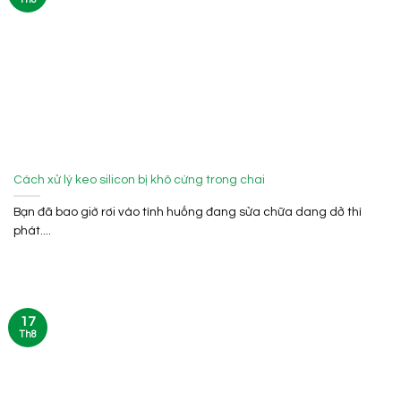
Cách xử lý keo silicon bị khô cứng trong chai
Bạn đã bao giờ rơi vào tình huống đang sửa chữa dang dở thì
phát....
17
Th8