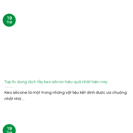
19
Th8
Top 5+ dung dịch tẩy keo silicon hiệu quả nhất hiện nay
Keo silicone là một trong những vật liệu kết dính được ưa chuộng
nhất nhờ....
19
Th8