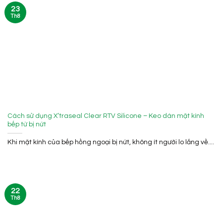
23
Th8
Cách sử dụng X’traseal Clear RTV Silicone – Keo dán mặt kính
bếp từ bị nứt
Khi mặt kính của bếp hồng ngoại bị nứt, không ít người lo lắng về....
22
Th8