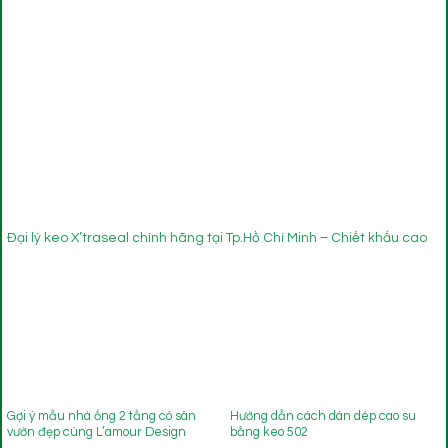
Đại lý keo X’traseal chính hãng tại Tp.Hồ Chí Minh – Chiết khấu cao
Gợi ý mẫu nhà ống 2 tầng có sân
Hướng dẫn cách dán dép cao su
vườn đẹp cùng L’amour Design
bằng keo 502