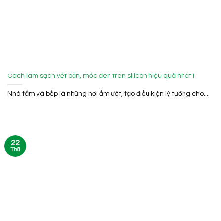
Cách làm sạch vết bẩn, mốc đen trên silicon hiệu quả nhất !
Nhà tắm và bếp là những nơi ẩm ướt, tạo điều kiện lý tưởng cho....
22
Th8