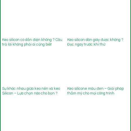
Keo silicon có dẫn điện không ? Câu
Keo silicon dán giày được không ?
trả lời không phải ai cũng biết
Đọc ngay trước khi thử
Sự khác nhau giữa keo nến và keo
Keo silicone màu đen – Giải pháp
Silicon – Lựa chọn nào cho bạn ?
thẩm mỹ cho mọi công trình