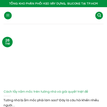
Bỏ
TỔNG KHO PHÂN PHỐI KEO XÂY DỰNG, SILICONE TẠI TP.HCM
qua
nội
dung
26
Th8
Cách tẩy nấm mốc trên tường nhà và giải quyết triệt để
Tường nhà bị ẩm mốc phải làm sao? Đây là câu hỏi khiến nhiều
người....