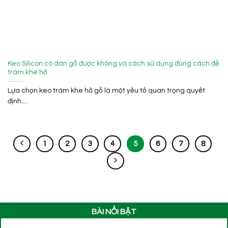
Keo Silicon có dán gỗ được không và cách sử dụng đúng cách để
trám khe hở
Lựa chọn keo trám khe hở gỗ là một yếu tố quan trọng quyết
định....
1
2
3
4
5
6
7
8
BÀI NỔI BẬT