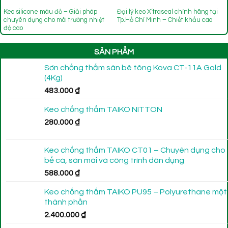
Keo silicone màu đỏ – Giải pháp
Đại lý keo X’traseal chính hãng tại
chuyên dụng cho môi trường nhiệt
Tp.Hồ Chí Minh – Chiết khấu cao
độ cao
SẢN PHẨM
Sơn chống thấm sàn bê tông Kova CT-11A Gold
(4Kg)
483.000
₫
Keo chống thấm TAIKO NITTON
280.000
₫
Keo chống thấm TAIKO CT01 – Chuyên dụng cho
bể cá, sàn mái và công trình dân dụng
588.000
₫
Keo chống thấm TAIKO PU95 – Polyurethane một
thành phần
2.400.000
₫