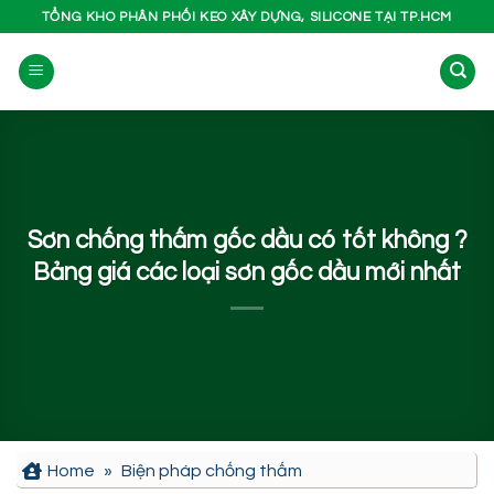
Bỏ
TỔNG KHO PHÂN PHỐI KEO XÂY DỰNG, SILICONE TẠI TP.HCM
qua
nội
dung
Sơn chống thấm gốc dầu có tốt không ?
Bảng giá các loại sơn gốc dầu mới nhất
Home
»
Biện pháp chống thấm