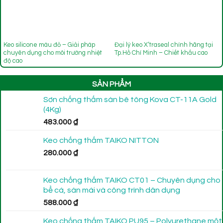
Keo silicone màu đỏ – Giải pháp
Đại lý keo X’traseal chính hãng tại
chuyên dụng cho môi trường nhiệt
Tp.Hồ Chí Minh – Chiết khấu cao
độ cao
SẢN PHẨM
Sơn chống thấm sàn bê tông Kova CT-11A Gold
(4Kg)
483.000
₫
Keo chống thấm TAIKO NITTON
280.000
₫
Keo chống thấm TAIKO CT01 – Chuyên dụng cho
bể cá, sàn mái và công trình dân dụng
588.000
₫
Keo chống thấm TAIKO PU95 – Polyurethane một