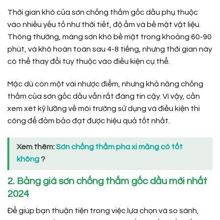
Thời gian khô của sơn chống thấm gốc dầu phụ thuộc
vào nhiều yếu tố như thời tiết, độ ẩm và bề mặt vật liệu.
Thông thường, màng sơn khô bề mặt trong khoảng 60-90
phút, và khô hoàn toàn sau 4-8 tiếng, nhưng thời gian này
có thể thay đổi tùy thuộc vào điều kiện cụ thể.
Mặc dù còn một vài nhược điểm, nhưng khả năng chống
thấm của sơn gốc dầu vẫn rất đáng tin cậy. Vì vậy, cần
xem xét kỹ lưỡng về môi trường sử dụng và điều kiện thi
công để đảm bảo đạt được hiệu quả tốt nhất.
Xem thêm:
Sơn chống thấm pha xi măng có tốt
không
?
2. Bảng giá sơn chống thấm gốc dầu mới nhất
2024
Để giúp bạn thuận tiện trong việc lựa chọn và so sánh,