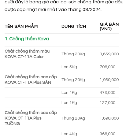
dưới đây là bảng giá các loại sơn chống thấm gốc dầu
được cập nhật mới nhất vào tháng 08/2024.
GIÁ BÁN
TÊN SẢN PHẨM
DUNG TÍCH
(VND)
1. Chống thấm Kova
Chất chống thấm màu
Thùng 20Kg
3,659,000
KOVA CT-11A Color
Lon 5Kg
706,000
Chất chống thấm cao cấp
Thùng 20Kg
1,950,000
KOVA CT-11A Plus SÀN
Lon 4Kg
473,000
Lon 1Kg
127,000
Chất chống thấm cao cấp
KOVA CT-11A Plus
Thùng 20Kg
1,890,000
TƯỜNG
Lon 4Kg
366,000