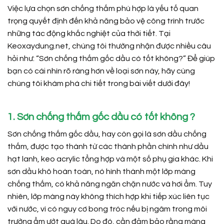
Việc lựa chọn sơn chống thấm phù hợp là yếu tố quan
trọng quyết định đến khả năng bảo vệ công trình trước
những tác động khắc nghiệt của thời tiết. Tại
Keoxaydung.net, chúng tôi thường nhận được nhiều câu
hỏi như: “Sơn chống thấm gốc dầu có tốt không?” Để giúp
bạn có cái nhìn rõ ràng hơn về loại sơn này, hãy cùng
chúng tôi khám phá chi tiết trong bài viết dưới đây!
1. Sơn chống thấm gốc dầu có tốt không ?
Sơn chống thấm gốc dầu, hay còn gọi là sơn dầu chống
thấm, được tạo thành từ các thành phần chính như dầu
hạt lanh, keo acrylic tổng hợp và một số phụ gia khác. Khi
sơn dầu khô hoàn toàn, nó hình thành một lớp màng
chống thấm, có khả năng ngăn chặn nước và hơi ẩm. Tuy
nhiên, lớp màng này không thích hợp khi tiếp xúc liên tục
với nước, vì có nguy cơ bong tróc nếu bị ngâm trong môi
trường ẩm ướt quá lâu. Do đó, cần đảm bảo rằng màng