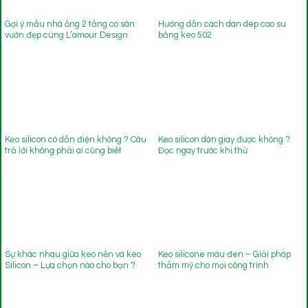
Gợi ý mẫu nhà ống 2 tầng có sân
Hướng dẫn cách dán dép cao su
vườn đẹp cùng L’amour Design
bằng keo 502
Keo silicon có dẫn điện không ? Câu
Keo silicon dán giày được không ?
trả lời không phải ai cũng biết
Đọc ngay trước khi thử
Sự khác nhau giữa keo nến và keo
Keo silicone màu đen – Giải pháp
Silicon – Lựa chọn nào cho bạn ?
thẩm mỹ cho mọi công trình