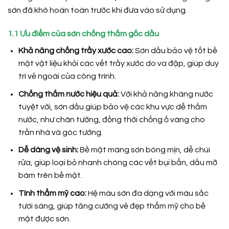
sơn đã khô hoàn toàn trước khi đưa vào sử dụng.
1.1 Ưu điểm của sơn chống thấm gốc dầu
Khả năng chống trầy xước cao:
Sơn dầu bảo vệ tốt bề
mặt vật liệu khỏi các vết trầy xước do va đập, giúp duy
trì vẻ ngoài của công trình.
Chống thấm nước hiệu quả:
Với khả năng kháng nước
tuyệt vời, sơn dầu giúp bảo vệ các khu vực dễ thấm
nước, như chân tường, đồng thời chống ố vàng cho
trần nhà và góc tường.
Dễ dàng vệ sinh:
Bề mặt màng sơn bóng mịn, dễ chùi
rửa, giúp loại bỏ nhanh chóng các vết bụi bẩn, dầu mỡ
bám trên bề mặt.
Tính thẩm mỹ cao:
Hệ màu sơn đa dạng với màu sắc
tươi sáng, giúp tăng cường vẻ đẹp thẩm mỹ cho bề
mặt được sơn.