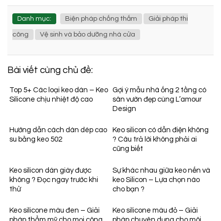
Danh mục:
Biện pháp chống thấm
Giải pháp thi
công
Vệ sinh và bảo dưỡng nhà cửa
Bài viết cùng chủ đề:
Top 5+ Các loại keo dán – Keo
Gợi ý mẫu nhà ống 2 tầng có
Silicone chịu nhiệt độ cao
sân vườn đẹp cùng L’amour
Design
Hướng dẫn cách dán dép cao
Keo silicon có dẫn điện không
su bằng keo 502
? Câu trả lời không phải ai
cũng biết
Keo silicon dán giày được
Sự khác nhau giữa keo nến và
không ? Đọc ngay trước khi
keo Silicon – Lựa chọn nào
thử
cho bạn ?
Keo silicone màu đen – Giải
Keo silicone màu đỏ – Giải
pháp thẩm mỹ cho mọi công
pháp chuyên dụng cho môi