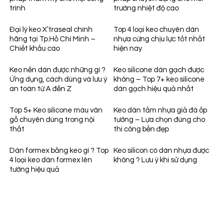
trình
trường nhiệt độ cao
Đại lý keo X’traseal chính
Top 4 loại keo chuyên dán
hãng tại Tp.Hồ Chí Minh –
nhựa cứng chịu lực tốt nhất
Chiết khấu cao
hiện nay
Keo nến dán được những gì ?
Keo silicone dán gạch được
Ứng dụng, cách dùng và lưu ý
không – Top 7+ keo silicone
an toàn từ A đến Z
dán gạch hiệu quả nhất
Top 5+ Keo silicone màu vân
Keo dán tấm nhựa giả đá ốp
gỗ chuyên dùng trong nội
tường – Lựa chọn đúng cho
thất
thi công bền đẹp
Dán formex bằng keo gì ? Top
Keo silicon có dán nhựa được
4 loại keo dán formex lên
không ? Lưu ý khi sử dụng
tường hiệu quả