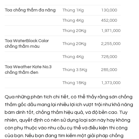
Toa chống thấm đa năng
Thùng 1Kg
130,000
Thùng 4Kg
452,000
Thùng 20Kg
1,971,000
Toa WaterBlock Color
Thùng 20Kg
2,255,000
chống thấm màu
Thùng 4Kg
728,000
Toa Weather Kote No.3
Thùng 3.5Kg
285,000
chống thấm đen
Thùng 18Kg
1,373,000
Qua những phân tích chi tiết, có thể thấy rằng sơn chống
thấm gốc dầu mang lại nhiều lợi ích vượt trội như khả năng
bám dính tốt, chống thấm hiệu quả, và độ bền cao. Tuy
nhiên, quyết định có nên sử dụng loại sơn này hay không
còn phụ thuộc vào nhu cầu cụ thể và điều kiện thi công
của bạn. Nếu bạn đang tìm kiếm một giải pháp chống