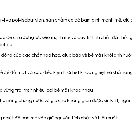
yl và polyisobutylen, sản phẩm có độ bám dính mạnh mẽ, giữ 
óa để chịu đựng lực kéo mạnh mẽ và duy trì tính chất đàn hồi, 
 nhau.
 động của các chất hóa học, giúp bảo vệ bề mặt khỏi ảnh hưở
ế để đối mặt với các điều kiện thời tiết khắc nghiệt và khả nă
vững trãi trên nhiều loại bề mặt khác nhau.
ả năng chống nước và giữ cho không gian được kín khít, ngăn
g nhiệt độ cao mà vẫn giữ nguyên tính chất và hiệu suất.