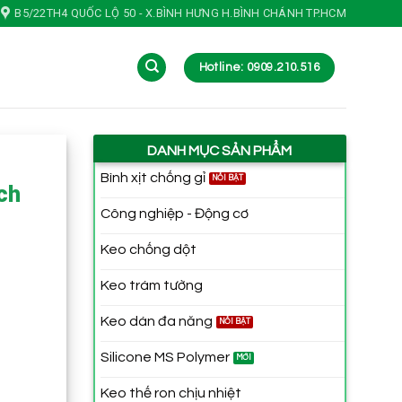
B5/22TH4 QUỐC LỘ 50 - X.BÌNH HƯNG H.BÌNH CHÁNH TP.HCM
Hotline: 0909.210.516
DANH MỤC SẢN PHẨM
Bình xịt chống gỉ
ch
Công nghiệp - Động cơ
Keo chống dột
Keo trám tường
Keo dán đa năng
Silicone MS Polymer
Keo thế ron chịu nhiệt