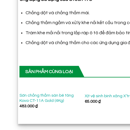
Chống dột và chống thấm mái.
Chống thấm ngầm và xử lý khe nối kết cấu trong c
Trám khe mối nối trong lắp ráp ô tô để đảm bảo tí
Chống dột và chống thấm cho các ứng dụng gia đ
SẢN PHẨM CÙNG LOẠI
Sơn chống thấm sàn bê tông
Xịt vệ sinh bình xăng X’
Kova CT-11A Gold (4Kg)
65.000
₫
483.000
₫