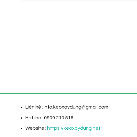
Liên hệ : info.keoxaydung@gmail.com
Hotline : 0909.210.516
Website :
https://keoxaydung.net