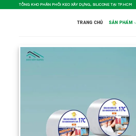
Bỏ
TỔNG KHO PHÂN PHỐI KEO XÂY DỰNG, SILICONE TẠI TP.HCM
qua
nội
TRANG CHỦ
SẢN PHẨM
dung