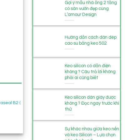
Gợi ý mẫu nhà ống 2 tầng
có sân vườn đẹp cùng
L’amour Design
Hướng dẫn cách dán dép
cao su bằng keo 502
Keo silicon có dẫn điện
không ? Câu trả lời không
phải ai cũng biết
Keo silicon dán giày được
raseal B2 (
Keo chít mạch đá X’traseal MS-
Keo chống thấm đa nă
không ? Đọc ngay trước khi
602 290ml
X’traseal MS-604 290m
thử
ảng
60.000
₫
58.000
₫
00 ₫
Sự khác nhau giữa keo nến
và keo Silicon – Lựa chọn
00 ₫