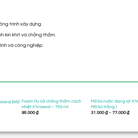
ông trình xây dựng.
nh kín khít và chống thấm.
ình và công nghiệp.
Foam Pu nở chống thấm cách
Mỡ bò nước dạng xịt X’t
traseal B62
nhiệt X’traseal – 750 ml
Mỡ bò trắng )
Kho
95.000
₫
31.000
₫
–
77.000
₫
giá:
từ
31.0
đến
77.0