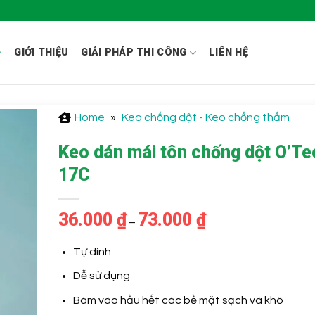
GIỚI THIỆU
GIẢI PHÁP THI CÔNG
LIÊN HỆ
Home
»
Keo chống dột - Keo chống thấm
Keo dán mái tôn chống dột O’Te
17C
36.000
₫
73.000
₫
Khoảng
–
giá:
từ
36.000 ₫
Tự dính
đến
73.000 ₫
Dễ sử dụng
Bám vào hầu hết các bề mặt sạch và khô