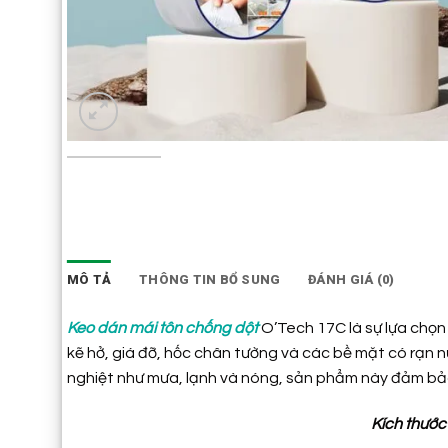
MÔ TẢ
THÔNG TIN BỔ SUNG
ĐÁNH GIÁ (0)
Keo dán mái tôn chống dột
O’Tech 17C là sự lựa chọn 
kẽ hở, giá đỡ, hốc chân tường và các bề mặt có rạn 
nghiệt như mưa, lạnh và nóng, sản phẩm này đảm bảo
Kích thước