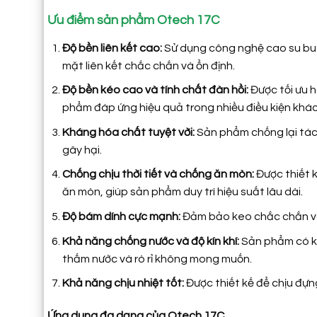
Ưu điểm sản phẩm Otech 17C
Độ bền liên kết cao:
Sử dụng công nghệ cao su but
mặt liên kết chắc chắn và ổn định.
Độ bền kéo cao và tính chất đàn hồi:
Được tối ưu h
phẩm đáp ứng hiệu quả trong nhiều điều kiện khác
Kháng hóa chất tuyệt vời:
Sản phẩm chống lại tác
gây hại.
Chống chịu thời tiết và chống ăn mòn:
Được thiết k
ăn mòn, giúp sản phẩm duy trì hiệu suất lâu dài.
Độ bám dính cực mạnh:
Đảm bảo keo chắc chắn và 
Khả năng chống nước và độ kín khí:
Sản phẩm có kh
thấm nước và rò rỉ không mong muốn.
Khả năng chịu nhiệt tốt:
Được thiết kế để chịu đựn
Ứng dụng đa dạng của Otech 17C