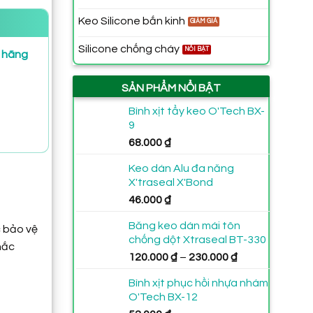
Keo Silicone bắn kinh
Silicone chống cháy
h hãng
SẢN PHẨM NỔI BẬT
Bình xịt tẩy keo O'Tech BX-
9
68.000
₫
Keo dán Alu đa năng
X'traseal X'Bond
46.000
₫
Băng keo dán mái tôn
c bảo vệ
chống dột Xtraseal BT-330
hắc
Khoảng
120.000
₫
–
230.000
₫
giá:
Bình xịt phục hồi nhựa nhám
từ
O'Tech BX-12
120.000 ₫