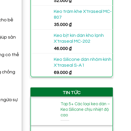
52.000
₫
đến
230.000 ₫
Keo trám khe X'traseal MC-
807
cho bề
35.000
₫
Keo bịt kín dán kho lạnh
giúp sản
X'traseal MC-202
46.000
₫
ng có thể
Keo Silicone dán nhôm·kính
X'traseal S-A1
ng chống
69.000
₫
TIN TỨC
 ngừa sự
Top 5+ Các loại keo dán –
Keo Silicone chịu nhiệt độ
cao