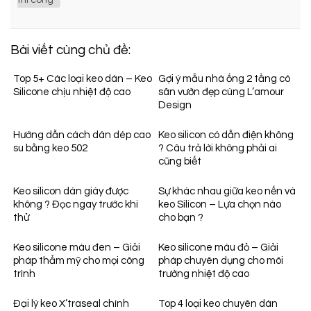
thi công
Bài viết cùng chủ đề:
Top 5+ Các loại keo dán – Keo
Gợi ý mẫu nhà ống 2 tầng có
Silicone chịu nhiệt độ cao
sân vườn đẹp cùng L’amour
Design
Hướng dẫn cách dán dép cao
Keo silicon có dẫn điện không
su bằng keo 502
? Câu trả lời không phải ai
cũng biết
Keo silicon dán giày được
Sự khác nhau giữa keo nến và
không ? Đọc ngay trước khi
keo Silicon – Lựa chọn nào
thử
cho bạn ?
Keo silicone màu đen – Giải
Keo silicone màu đỏ – Giải
pháp thẩm mỹ cho mọi công
pháp chuyên dụng cho môi
trình
trường nhiệt độ cao
Đại lý keo X’traseal chính
Top 4 loại keo chuyên dán