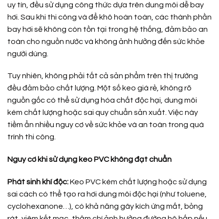
uy tín, đều sử dụng công thức dựa trên dung môi dễ bay
hơi. Sau khi thi công và để khô hoàn toàn, các thành phần
bay hơi sẽ không còn tồn tại trong hệ thống, đảm bảo an
toàn cho nguồn nước và không ảnh hưởng đến sức khỏe
người dùng.
Tuy nhiên, không phải tất cả sản phẩm trên thị trường
đều đảm bảo chất lượng. Một số keo giá rẻ, không rõ
nguồn gốc có thể sử dụng hóa chất độc hại, dung môi
kém chất lượng hoặc sai quy chuẩn sản xuất. Việc này
tiềm ẩn nhiều nguy cơ về sức khỏe và an toàn trong quá
trình thi công.
Nguy cơ khi sử dụng keo PVC không đạt chuẩn
Phát sinh khí độc:
Keo PVC kém chất lượng hoặc sử dụng
sai cách có thể tạo ra hơi dung môi độc hại (như toluene,
cyclohexanone…), có khả năng gây kích ứng mắt, bỏng
rát, viêm kết mạc, thậm chí ảnh hưởng đường hô hấp nếu