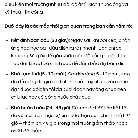
điều kiện môi trường (nhiệt độ, độ ẩm), kích thước ống và
kỹ thuật thi công.
Dưới đây là các mốc thời gian quan trọng bạn cần nắm rõ:
Kết dính ban đầu (30 giây):
Ngay sau khi bôi keo, phản
ứng hóa học bắt đầu diễn ra rất nhanh. Bạn chỉ có
khoảng 30 giây để gắn khớp các đầu ống – cần thao
tác dứt khoát và chính xác để đảm bảo độ bám dính.
Khô tạm thời (5–10 phút):
Sau khoảng 5–10 phút, keo
đã đủ cứng để giữ cố định mối nối, tuy nhiên vẫn chưa
đạt được độ bền tối đa. Giai đoạn này ống chưa nên
chịu lực hay có dòng nước chảy qua.
Khô hoàn toàn (24–48 giờ):
Để keo đạt độ liên kết tối
đa và mối dán thực sự kín nước, bạn cần chờ ít nhất 24
giờ – thậm chí 48 giờ trong môi trường ẩm thấp hoặc
nhiệt độ thấp.