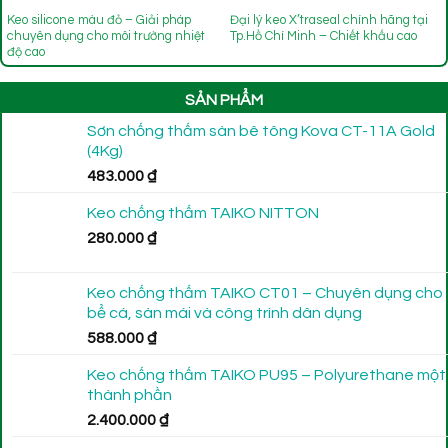
Keo silicone màu đỏ – Giải pháp
Đại lý keo X’traseal chính hãng tại
chuyên dụng cho môi trường nhiệt
Tp.Hồ Chí Minh – Chiết khấu cao
độ cao
SẢN PHẨM
Sơn chống thấm sàn bê tông Kova CT-11A Gold
(4Kg)
483.000
₫
Keo chống thấm TAIKO NITTON
280.000
₫
Keo chống thấm TAIKO CT01 – Chuyên dụng cho
bể cá, sàn mái và công trình dân dụng
588.000
₫
Keo chống thấm TAIKO PU95 – Polyurethane một
thành phần
2.400.000
₫