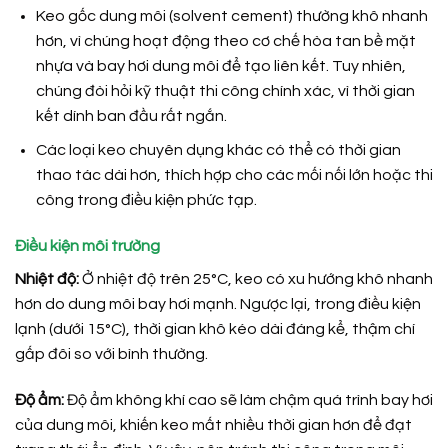
Keo gốc dung môi (solvent cement) thường khô nhanh
hơn, vì chúng hoạt động theo cơ chế hòa tan bề mặt
nhựa và bay hơi dung môi để tạo liên kết. Tuy nhiên,
chúng đòi hỏi kỹ thuật thi công chính xác, vì thời gian
kết dính ban đầu rất ngắn.
Các loại keo chuyên dụng khác có thể có thời gian
thao tác dài hơn, thích hợp cho các mối nối lớn hoặc thi
công trong điều kiện phức tạp.
Điều kiện môi trường
Nhiệt độ:
Ở nhiệt độ trên 25°C, keo có xu hướng khô nhanh
hơn do dung môi bay hơi mạnh. Ngược lại, trong điều kiện
lạnh (dưới 15°C), thời gian khô kéo dài đáng kể, thậm chí
gấp đôi so với bình thường.
Độ ẩm:
Độ ẩm không khí cao sẽ làm chậm quá trình bay hơi
của dung môi, khiến keo mất nhiều thời gian hơn để đạt