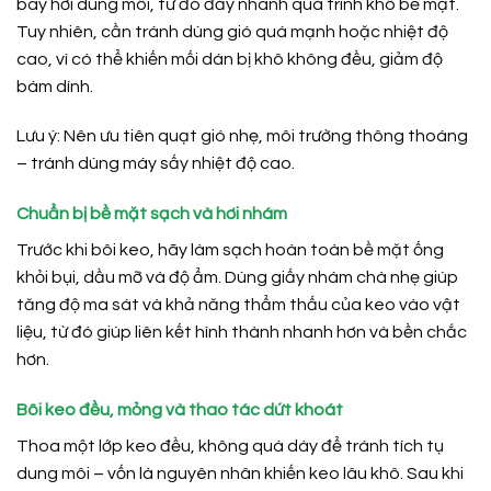
bay hơi dung môi, từ đó đẩy nhanh quá trình khô bề mặt.
Tuy nhiên, cần tránh dùng gió quá mạnh hoặc nhiệt độ
cao, vì có thể khiến mối dán bị khô không đều, giảm độ
bám dính.
Lưu ý: Nên ưu tiên quạt gió nhẹ, môi trường thông thoáng
– tránh dùng máy sấy nhiệt độ cao.
Chuẩn bị bề mặt sạch và hơi nhám
Trước khi bôi keo, hãy làm sạch hoàn toàn bề mặt ống
khỏi bụi, dầu mỡ và độ ẩm. Dùng giấy nhám chà nhẹ giúp
tăng độ ma sát và khả năng thẩm thấu của keo vào vật
liệu, từ đó giúp liên kết hình thành nhanh hơn và bền chắc
hơn.
Bôi keo đều, mỏng và thao tác dứt khoát
Thoa một lớp keo đều, không quá dày để tránh tích tụ
dung môi – vốn là nguyên nhân khiến keo lâu khô. Sau khi