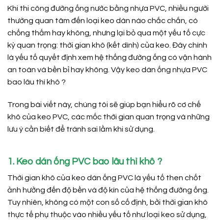
Khi thi công đường ống nước bằng nhựa PVC, nhiều người
thường quan tâm đến loại keo dán nào chắc chắn, có
chống thấm hay không, nhưng lại bỏ qua một yếu tố cực
kỳ quan trọng: thời gian khô (kết dính) của keo. Đây chính
là yếu tố quyết định xem hệ thống đường ống có vận hành
an toàn và bền bỉ hay không. Vậy keo dán ống nhựa PVC
bao lâu thì khô ?
Trong bài viết này, chúng tôi sẽ giúp bạn hiểu rõ cơ chế
khô của keo PVC, các mốc thời gian quan trọng và những
lưu ý cần biết để tránh sai lầm khi sử dụng.
1. Keo dán ống PVC bao lâu thì khô ?
Thời gian khô của keo dán ống PVC là yếu tố then chốt
ảnh hưởng đến độ bền và độ kín của hệ thống đường ống.
Tuy nhiên, không có một con số cố định, bởi thời gian khô
thực tế phụ thuộc vào nhiều yếu tố như loại keo sử dụng,