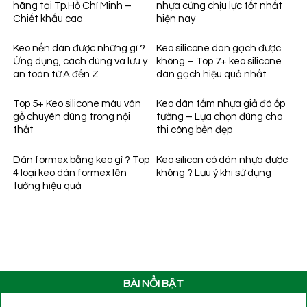
hãng tại Tp.Hồ Chí Minh –
nhựa cứng chịu lực tốt nhất
Chiết khấu cao
hiện nay
Keo nến dán được những gì ?
Keo silicone dán gạch được
Ứng dụng, cách dùng và lưu ý
không – Top 7+ keo silicone
an toàn từ A đến Z
dán gạch hiệu quả nhất
Top 5+ Keo silicone màu vân
Keo dán tấm nhựa giả đá ốp
gỗ chuyên dùng trong nội
tường – Lựa chọn đúng cho
thất
thi công bền đẹp
Dán formex bằng keo gì ? Top
Keo silicon có dán nhựa được
4 loại keo dán formex lên
không ? Lưu ý khi sử dụng
tường hiệu quả
BÀI NỔI BẬT