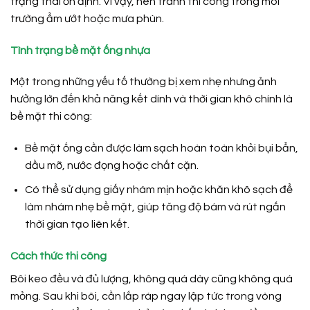
trạng thái ổn định. Vì vậy, nên tránh thi công trong môi
trường ẩm ướt hoặc mưa phùn.
Tình trạng bề mặt ống nhựa
Một trong những yếu tố thường bị xem nhẹ nhưng ảnh
hưởng lớn đến khả năng kết dính và thời gian khô chính là
bề mặt thi công:
Bề mặt ống cần được làm sạch hoàn toàn khỏi bụi bẩn,
dầu mỡ, nước đọng hoặc chất cặn.
Có thể sử dụng giấy nhám mịn hoặc khăn khô sạch để
làm nhám nhẹ bề mặt, giúp tăng độ bám và rút ngắn
thời gian tạo liên kết.
Cách thức thi công
Bôi keo đều và đủ lượng, không quá dày cũng không quá
mỏng. Sau khi bôi, cần lắp ráp ngay lập tức trong vòng