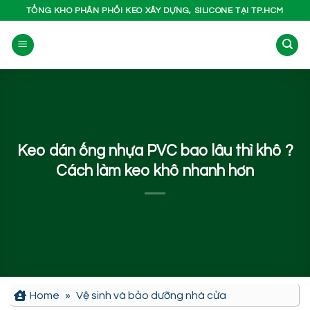
Bỏ
TỔNG KHO PHÂN PHỐI KEO XÂY DỰNG, SILICONE TẠI TP.HCM
qua
nội
dung
Keo dán ống nhựa PVC bao lâu thì khô ?
Cách làm keo khô nhanh hơn
Home
»
Vệ sinh và bảo dưỡng nhà cửa