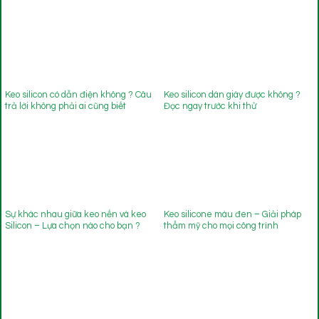
Keo silicon có dẫn điện không ? Câu
Keo silicon dán giày được không ?
trả lời không phải ai cũng biết
Đọc ngay trước khi thử
Sự khác nhau giữa keo nến và keo
Keo silicone màu đen – Giải pháp
Silicon – Lựa chọn nào cho bạn ?
thẩm mỹ cho mọi công trình