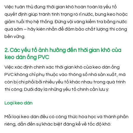
Việc tuân thủ đúng thời gian khô hoàn toàn là yếu tố
quyết định giúp tránh tình trạng rò rỉ nước, bung keo hoặc
giảm tuổi thọ hệ thống. Đừng vội vàng kiểm tra bằng nước
quá sớm – hãy kiên nhẫn để đảm bảo chất lượng thi công
bền vững.
2. Các yếu tố ảnh hưởng đến thời gian khô của
keo dán ống PVC
Việc xác định chính xác thời gian khô của keo dán ống
PVC không chỉ phụ thuộc vào thông số nhà sản xuất, mà
còn bị chi phối bởi nhiều yếu tố khác nhau trong quá trình
thi công. Dưới đây là những yếu tố chính cần lưu ý:
Loại keo dán
Mỗi loại keo dán đều có công thức hóa học và thành phần
riêng, dẫn đến sự khác biệt đáng kể về tốc độ khô: