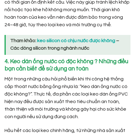
có thời gian ổn định kết cấu. Việc này giúp tránh lệch khớp
nối hoặc tạo khe hở không mong muốn. Thời gian khô
hoàn toàn của keo vẫn nên được đảm bảo trong vòng
24–48 giờ, tùy theo loại keo và môi trường cụ thể.
Tham khảo:
keo silicon có chịu nước được không
–
Các dòng silicon trong nghành nước
4. Keo dán ống nước có độc không ? Những điều
bạn cần biết để sử dụng an toàn
Một trong những câu hỏi phổ biến khi thi công hệ thống
cấp thoát nước bằng ống nhựa là: “Keo dán ống nước có
độc không?”. Thực tế, đa phần các loại keo dán ống PVC
hiện nay đều được sản xuất theo tiêu chuẩn an toàn,
thân thiện với môi trường và không gây hại cho sức khỏe
con người nếu sử dụng đúng cách.
Hầu hết các loại keo chính hãng, từ những nhà sản xuất