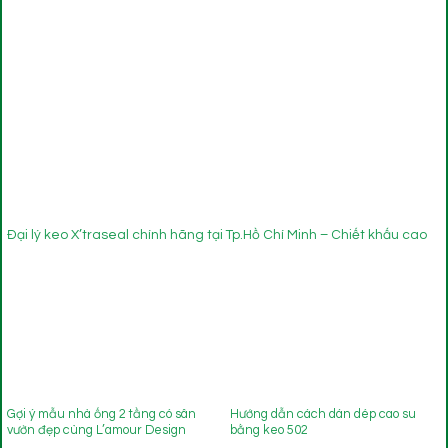
Đại lý keo X’traseal chính hãng tại Tp.Hồ Chí Minh – Chiết khấu cao
Gợi ý mẫu nhà ống 2 tầng có sân
Hướng dẫn cách dán dép cao su
vườn đẹp cùng L’amour Design
bằng keo 502