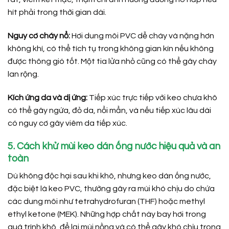
hít phải trong thời gian dài.
Nguy cơ cháy nổ:
Hơi dung môi PVC dễ cháy và nặng hơn
không khí, có thể tích tụ trong không gian kín nếu không
được thông gió tốt. Một tia lửa nhỏ cũng có thể gây cháy
lan rộng.
Kích ứng da và dị ứng:
Tiếp xúc trực tiếp với keo chưa khô
có thể gây ngứa, đỏ da, nổi mẩn, và nếu tiếp xúc lâu dài
có nguy cơ gây viêm da tiếp xúc.
5. Cách khử mùi keo dán ống nước hiệu quả và an
toàn
Dù không độc hại sau khi khô, nhưng keo dán ống nước,
đặc biệt là keo PVC, thường gây ra mùi khó chịu do chứa
các dung môi như tetrahydrofuran (THF) hoặc methyl
ethyl ketone (MEK). Những hợp chất này bay hơi trong
quá trình khô, để lại mùi nồng và có thể gây khó chịu trong