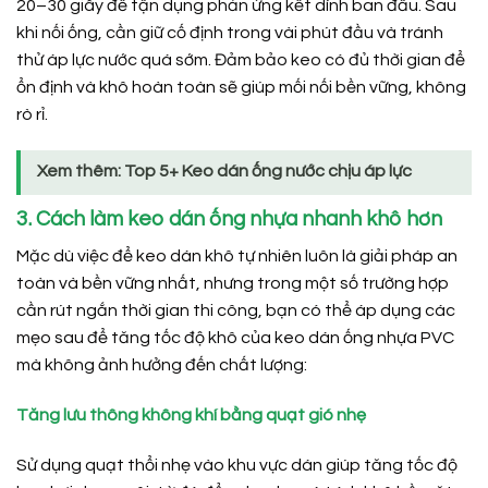
20–30 giây để tận dụng phản ứng kết dính ban đầu. Sau
khi nối ống, cần giữ cố định trong vài phút đầu và tránh
thử áp lực nước quá sớm. Đảm bảo keo có đủ thời gian để
ổn định và khô hoàn toàn sẽ giúp mối nối bền vững, không
rò rỉ.
Xem thêm:
Top 5+ Keo dán ống nước chịu áp lực
3. Cách làm keo dán ống nhựa nhanh khô hơn
Mặc dù việc để keo dán khô tự nhiên luôn là giải pháp an
toàn và bền vững nhất, nhưng trong một số trường hợp
cần rút ngắn thời gian thi công, bạn có thể áp dụng các
mẹo sau để tăng tốc độ khô của keo dán ống nhựa PVC
mà không ảnh hưởng đến chất lượng:
Tăng lưu thông không khí bằng quạt gió nhẹ
Sử dụng quạt thổi nhẹ vào khu vực dán giúp tăng tốc độ