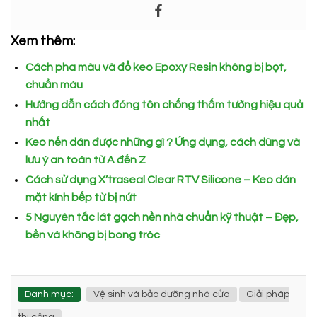
Xem thêm:
Cách pha màu và đổ keo Epoxy Resin không bị bọt,
chuẩn màu
Hướng dẫn cách đóng tôn chống thấm tường hiệu quả
nhất
Keo nến dán được những gì ? Ứng dụng, cách dùng và
lưu ý an toàn từ A đến Z
Cách sử dụng X’traseal Clear RTV Silicone – Keo dán
mặt kính bếp từ bị nứt
5 Nguyên tắc lát gạch nền nhà chuẩn kỹ thuật – Đẹp,
bền và không bị bong tróc
Danh mục:
Vệ sinh và bảo dưỡng nhà cửa
Giải pháp