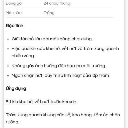
Đóng gói
24 chai/ thùng
Màu sắc
Trắng
Đặc tính
Giữ đàn hồi lâu dài mà không chai cứng.
Hiệu quả kín các khe hở, vết nứt và trám xung quanh
nhiều vùng.
Không gây ảnh hưởng độc hại cho môi trường.
Ngăn chặn nứt, duy trì sự linh hoạt của lớp trám.
Ứng dụng
Bít kín khe hở, vết nứt trước khi sơn.
Trám xung quanh khung cửa sổ, kho hàng, tấm ốp chân
tường.