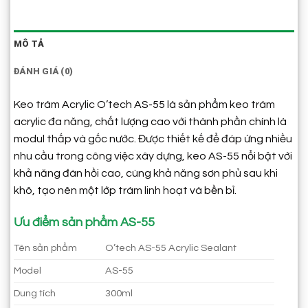
MÔ TẢ
ĐÁNH GIÁ (0)
Keo trám Acrylic O’tech AS-55 là sản phẩm keo trám
acrylic đa năng, chất lượng cao với thành phần chính là
modul thấp và gốc nước. Được thiết kế để đáp ứng nhiều
nhu cầu trong công việc xây dựng, keo AS-55 nổi bật với
khả năng đàn hồi cao, cùng khả năng sơn phủ sau khi
khô, tạo nên một lớp trám linh hoạt và bền bỉ.
Ưu điểm sản phẩm AS-55
Tên sản phẩm
O’tech AS-55 Acrylic Sealant
Model
AS-55
Dung tích
300ml