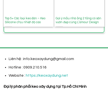
Top 5+ Các loại keo dán – Keo
Gợi ý mẫu nhà ống 2 tầng có sân
Silicone chịu nhiệt độ cao
vườn đẹp cùng L’amour Design
Liên hệ : info.keoxaydung@gmail.com
Hotline : 0909.210.516
Website :
https://keoxaydung.net
Đại lý phân phối keo xây dựng tại Tp.Hồ Chí Minh