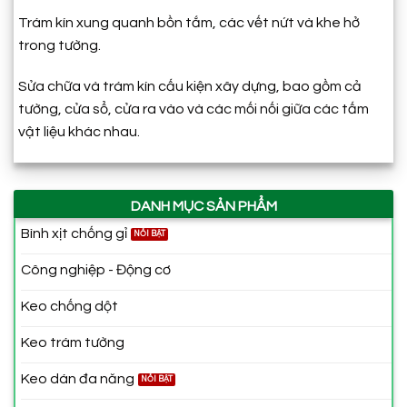
Trám kín xung quanh bồn tắm, các vết nứt và khe hở
trong tường.
Sửa chữa và trám kín cấu kiện xây dựng, bao gồm cả
tường, cửa sổ, cửa ra vào và các mối nối giữa các tấm
vật liệu khác nhau.
DANH MỤC SẢN PHẨM
Bình xịt chống gỉ
Công nghiệp - Động cơ
Keo chống dột
Keo trám tường
Keo dán đa năng