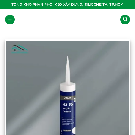
Bỏ
TỔNG KHO PHÂN PHỐI KEO XÂY DỰNG, SILICONE TẠI TP.HCM
qua
nội
dung