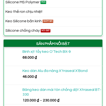
Silicone MS Polymer
Keo thế ron chịu nhiệt
Keo Silicone bắn kinh
Silicone chống cháy
SẢN PHẨM NỔI BẬT
Bình xịt tẩy keo O'Tech BX-9
68.000
₫
Keo dán Alu đa năng X'traseal X'Bond
46.000
₫
Băng keo dán mái tôn chống dột Xtraseal BT-
330
Khoảng
120.000
₫
–
230.000
₫
giá: