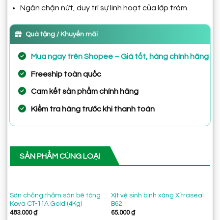
Ngăn chặn nứt, duy trì sự linh hoạt của lớp trám.
Quà tặng / Khuyến mãi
Mua ngay trên Shopee – Giá tốt, hàng chính hãng
Freeship toàn quốc
Cam kết sản phẩm chính hãng
Kiểm tra hàng trước khi thanh toán
SẢN PHẨM CÙNG LOẠI
Sơn chống thấm sàn bê tông
Xịt vệ sinh bình xăng X’traseal
Fo
Kova CT-11A Gold (4Kg)
B62
nh
483.000
₫
65.000
₫
95