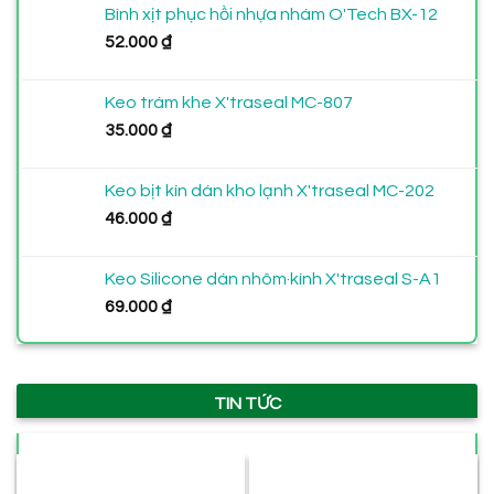
Bình xịt phục hồi nhựa nhám O'Tech BX-12
từ
52.000
₫
120.000 ₫
đến
230.000 ₫
Keo trám khe X'traseal MC-807
35.000
₫
Keo bịt kín dán kho lạnh X'traseal MC-202
46.000
₫
Keo Silicone dán nhôm·kính X'traseal S-A1
69.000
₫
TIN TỨC