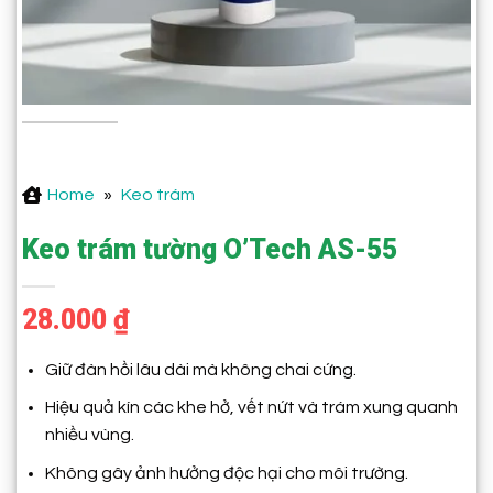
Home
»
Keo trám
Keo trám tường O’Tech AS-55
28.000
₫
Giữ đàn hồi lâu dài mà không chai cứng.
Hiệu quả kín các khe hở, vết nứt và trám xung quanh
nhiều vùng.
Không gây ảnh hưởng độc hại cho môi trường.