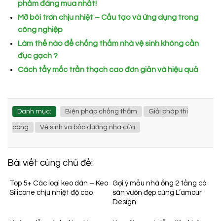
phẩm đáng mua nhất!
Mỡ bôi trơn chịu nhiệt – Cấu tạo và ứng dụng trong
công nghiệp
Làm thế nào để chống thấm nhà vệ sinh không cần
đục gạch ?
Cách tẩy mốc trần thạch cao đơn giản và hiệu quả
Danh mục:
Biện pháp chống thấm
Giải pháp thi
công
Vệ sinh và bảo dưỡng nhà cửa
Bài viết cùng chủ đề:
Top 5+ Các loại keo dán – Keo
Gợi ý mẫu nhà ống 2 tầng có
Silicone chịu nhiệt độ cao
sân vườn đẹp cùng L’amour
Design