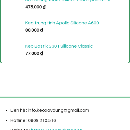
475.000
₫
Keo trung tính Apollo Silicone A600
80.000
₫
Keo Bostik S301 Silicone Classic
77.000
₫
Liên hệ : info.keoxaydung@gmail.com
Hotline : 0909.210.516