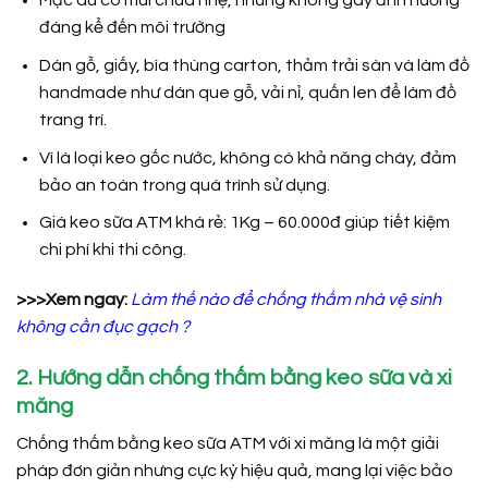
Mặc dù có mùi chua nhẹ, nhưng không gây ảnh hưởng
đáng kể đến môi trường
Dán gỗ, giấy, bìa thùng carton, thảm trải sàn và làm đồ
handmade như dán que gỗ, vải nỉ, quấn len để làm đồ
trang trí.
Vì là loại keo gốc nước, không có khả năng cháy, đảm
bảo an toàn trong quá trình sử dụng.
Giá keo sữa ATM khá rẻ: 1Kg – 60.000đ giúp tiết kiệm
chi phí khi thi công.
>>>Xem ngay:
Làm thế nào để
chống thấm nhà vệ sinh
không cần đục gạch
?
2. Hướng dẫn chống thấm bằng keo sữa và xi
măng
Chống thấm bằng keo sữa ATM với xi măng là một giải
pháp đơn giản nhưng cực kỳ hiệu quả, mang lại việc bảo