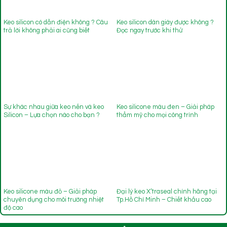
Keo silicon có dẫn điện không ? Câu
Keo silicon dán giày được không ?
trả lời không phải ai cũng biết
Đọc ngay trước khi thử
Sự khác nhau giữa keo nến và keo
Keo silicone màu đen – Giải pháp
Silicon – Lựa chọn nào cho bạn ?
thẩm mỹ cho mọi công trình
Keo silicone màu đỏ – Giải pháp
Đại lý keo X’traseal chính hãng tại
chuyên dụng cho môi trường nhiệt
Tp.Hồ Chí Minh – Chiết khấu cao
độ cao