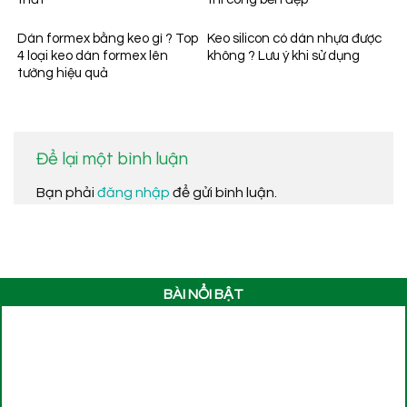
Dán formex bằng keo gì ? Top
Keo silicon có dán nhựa được
4 loại keo dán formex lên
không ? Lưu ý khi sử dụng
tường hiệu quả
Để lại một bình luận
Bạn phải
đăng nhập
để gửi bình luận.
BÀI NỔI BẬT