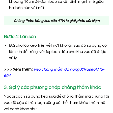
khoảng 10cm để đảm bảo sự kết dính mạnh mẽ giữa
hai bên của vết nứt.
Chống thấm bằng keo sữa ATM là giải pháp tiết kiệm
Bước 4: Lăn sơn
Đợi cho lớp keo trên vết nứt khô lại, sau đó sử dụng cọ
lăn sơn để trả lại vẻ đẹp ban đầu cho khu vực đã được
xử lý.
> > > Xem thêm :
Keo chống thấm đa năng
X’traseal MS-
604
3. Gợi ý các phương pháp chống thấm khác
Ngoài cách sử dụng keo sữa để chống thấm mà chúng tôi
vừa đề cập ở trên, bạn cũng có thể tham khảo thêm một
vài cách khác như: