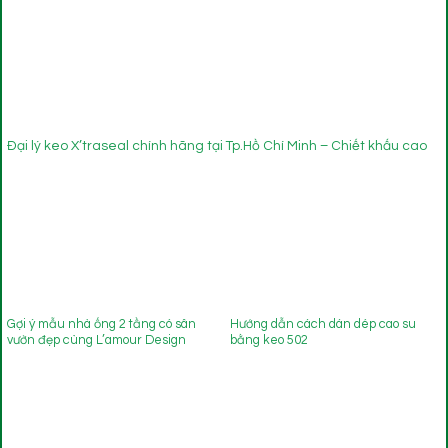
Đại lý keo X’traseal chính hãng tại Tp.Hồ Chí Minh – Chiết khấu cao
Gợi ý mẫu nhà ống 2 tầng có sân
Hướng dẫn cách dán dép cao su
vườn đẹp cùng L’amour Design
bằng keo 502