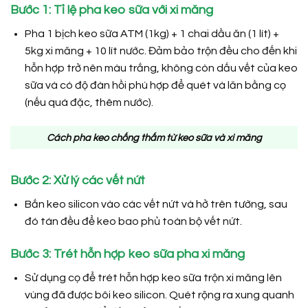
Bước 1: Tỉ lệ pha keo sữa với xi măng
Pha 1 bịch keo sữa ATM (1kg) + 1 chai dầu ăn (1 lít) +
5kg xi măng + 10 lít nước. Đảm bảo trộn đều cho đến khi
hỗn hợp trở nên màu trắng, không còn dấu vết của keo
sữa và có độ đàn hồi phù hợp để quét và lăn bằng cọ
(nếu quá đặc, thêm nước).
Cách pha keo chống thấm từ keo sữa và xi măng
Bước 2: Xử lý các vết nứt
Bắn keo silicon vào các vết nứt và hở trên tường, sau
đó tán đều để keo bao phủ toàn bộ vết nứt.
Bước 3: Trét hỗn hợp keo sữa pha xi măng
Sử dụng cọ để trét hỗn hợp keo sữa trộn xi măng lên
vùng đã được bôi keo silicon. Quét rộng ra xung quanh