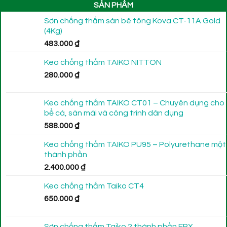
SẢN PHẨM
Sơn chống thấm sàn bê tông Kova CT-11A Gold
(4Kg)
483.000
₫
Keo chống thấm TAIKO NITTON
280.000
₫
Keo chống thấm TAIKO CT01 – Chuyên dụng cho
bể cá, sàn mái và công trình dân dụng
588.000
₫
Keo chống thấm TAIKO PU95 – Polyurethane một
thành phần
2.400.000
₫
Keo chống thấm Taiko CT4
650.000
₫
Sơn chống thấm Taiko 2 thành phần EPX