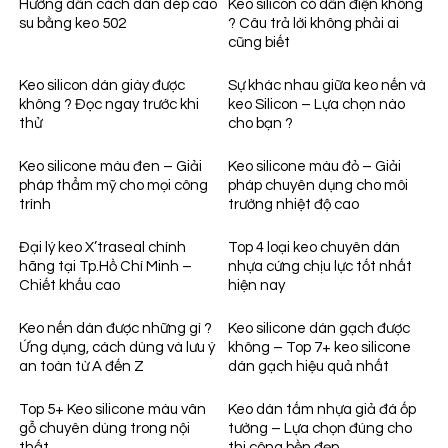
Hướng dẫn cách dán dép cao
Keo silicon có dẫn điện không
su bằng keo 502
? Câu trả lời không phải ai
cũng biết
Keo silicon dán giày được
Sự khác nhau giữa keo nến và
không ? Đọc ngay trước khi
keo Silicon – Lựa chọn nào
thử
cho bạn ?
Keo silicone màu đen – Giải
Keo silicone màu đỏ – Giải
pháp thẩm mỹ cho mọi công
pháp chuyên dụng cho môi
trình
trường nhiệt độ cao
Đại lý keo X’traseal chính
Top 4 loại keo chuyên dán
hãng tại Tp.Hồ Chí Minh –
nhựa cứng chịu lực tốt nhất
Chiết khấu cao
hiện nay
Keo nến dán được những gì ?
Keo silicone dán gạch được
Ứng dụng, cách dùng và lưu ý
không – Top 7+ keo silicone
an toàn từ A đến Z
dán gạch hiệu quả nhất
Top 5+ Keo silicone màu vân
Keo dán tấm nhựa giả đá ốp
gỗ chuyên dùng trong nội
tường – Lựa chọn đúng cho
thất
thi công bền đẹp