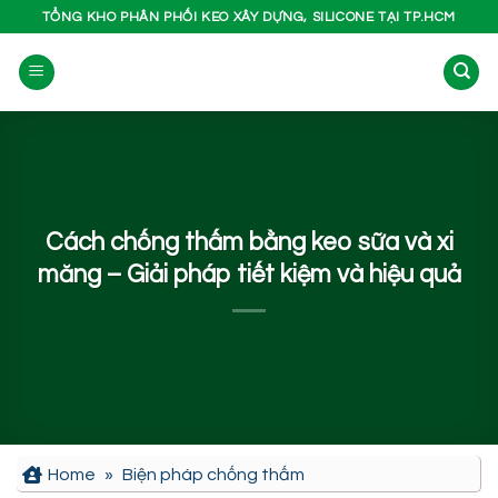
Bỏ
TỔNG KHO PHÂN PHỐI KEO XÂY DỰNG, SILICONE TẠI TP.HCM
qua
nội
dung
Cách chống thấm bằng keo sữa và xi
măng – Giải pháp tiết kiệm và hiệu quả
Home
»
Biện pháp chống thấm