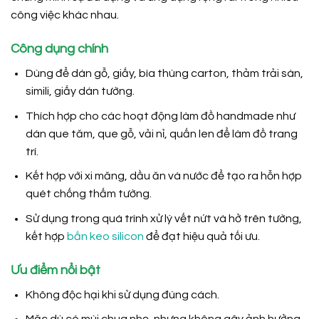
công việc khác nhau.
Công dụng chính
Dùng để dán gỗ, giấy, bìa thùng carton, thảm trải sàn,
simili, giấy dán tường.
Thích hợp cho các hoạt động làm đồ handmade như
dán que tăm, que gỗ, vải nỉ, quấn len để làm đồ trang
trí.
Kết hợp với xi măng, dầu ăn và nước để tạo ra hỗn hợp
quét chống thấm tường.
Sử dụng trong quá trình xử lý vết nứt và hở trên tường,
kết hợp
bắn keo silicon
để đạt hiệu quả tối ưu.
Ưu điểm nổi bật
Không độc hại khi sử dụng đúng cách.