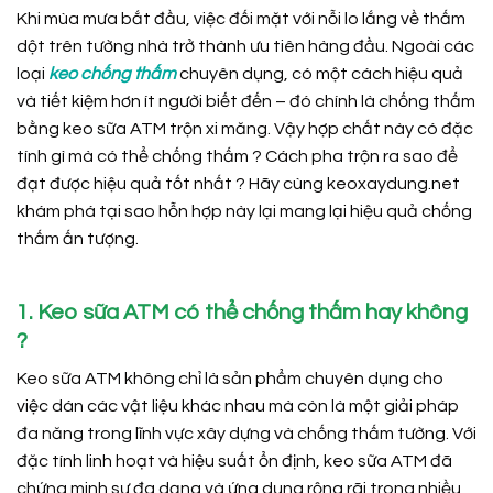
Khi mùa mưa bắt đầu, việc đối mặt với nỗi lo lắng về thấm
dột trên tường nhà trở thành ưu tiên hàng đầu. Ngoài các
loại
keo chống thấm
chuyên dụng, có một cách hiệu quả
và tiết kiệm hơn ít người biết đến – đó chính là chống thấm
bằng keo sữa ATM trộn xi măng. Vậy hợp chất này có đặc
tính gì mà có thể chống thấm ? Cách pha trộn ra sao để
đạt được hiệu quả tốt nhất ? Hãy cùng keoxaydung.net
khám phá tại sao hỗn hợp này lại mang lại hiệu quả chống
thấm ấn tượng.
1. Keo sữa ATM có thể chống thấm hay không
?
Keo sữa ATM không chỉ là sản phẩm chuyên dụng cho
việc dán các vật liệu khác nhau mà còn là một giải pháp
đa năng trong lĩnh vực xây dựng và chống thấm tường. Với
đặc tính linh hoạt và hiệu suất ổn định, keo sữa ATM đã
chứng minh sự đa dạng và ứng dụng rộng rãi trong nhiều