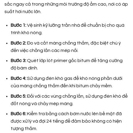
sắc ngay cả trong những môi trường độ ẩm cao, nơi có áp
suất hơi nước lớn.
Bước 1:
Vệ sinh kỹ lưỡng trần nhà để chuẩn bị cho quá
trình khò nóng.
Bước 2:
Đo và cắt màng chống thấm, đặc biệt chú ý
đến việc chồng lấn các mép nối.
Bước 3:
Quét lớp lót primer gốc bitum để tăng cường
độ bám dính.
Bước 4:
Sử dụng đèn khò gas để khò nóng phần dưới
của màng chống thấm đến khi bitum chảy mềm.
Bước 5:
Đối với các vùng chồng lấn, sử dụng đèn khò để
đốt nóng và chảy mép màng.
Bước 6:
Kiểm tra bằng cách bơm nước lên bề mặt đã
được xử lý và đợi 24 tiếng để đảm bảo không có hiện
tượng thấm.