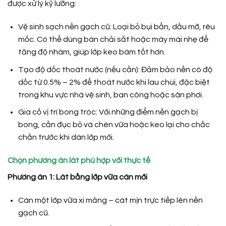
được xử lý kỹ lưỡng:
Vệ sinh sạch nền gạch cũ: Loại bỏ bụi bẩn, dầu mỡ, rêu
mốc. Có thể dùng bàn chải sắt hoặc máy mài nhẹ để
tăng độ nhám, giúp lớp keo bám tốt hơn.
Tạo độ dốc thoát nước (nếu cần): Đảm bảo nền có độ
dốc từ 0.5% – 2% để thoát nước khi lau chùi, đặc biệt
trong khu vực nhà vệ sinh, ban công hoặc sân phơi.
Gia cố vị trí bong tróc: Với những điểm nền gạch bị
bong, cần đục bỏ và chèn vữa hoặc keo lại cho chắc
chắn trước khi dán lớp mới.
Chọn phương án lát phù hợp với thực tế
Phương án 1: Lát bằng lớp vữa cán mới
Cán một lớp vữa xi măng – cát mịn trực tiếp lên nền
gạch cũ.