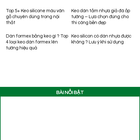
Top 5+ Keo silicone màu vân
Keo dán tấm nhựa giả đá ốp
gỗ chuyên dùng trong nội
tường – Lựa chọn đúng cho
thất
thi công bền đẹp
Dán formex bằng keo gì ? Top
Keo silicon có dán nhựa được
4 loại keo dán formex lên
không ? Lưu ý khi sử dụng
tường hiệu quả
BÀI NỔI BẬT