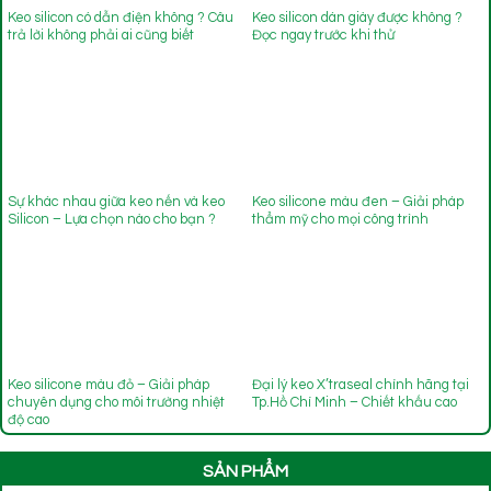
Keo silicon có dẫn điện không ? Câu
Keo silicon dán giày được không ?
trả lời không phải ai cũng biết
Đọc ngay trước khi thử
Sự khác nhau giữa keo nến và keo
Keo silicone màu đen – Giải pháp
Silicon – Lựa chọn nào cho bạn ?
thẩm mỹ cho mọi công trình
Keo silicone màu đỏ – Giải pháp
Đại lý keo X’traseal chính hãng tại
chuyên dụng cho môi trường nhiệt
Tp.Hồ Chí Minh – Chiết khấu cao
độ cao
SẢN PHẨM