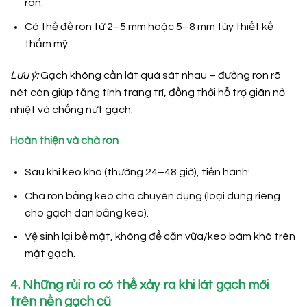
ron.
Có thể để ron từ 2–5 mm hoặc 5–8 mm tùy thiết kế
thẩm mỹ.
Lưu ý:
Gạch không cần lát quá sát nhau – đường ron rõ
nét còn giúp tăng tính trang trí, đồng thời hỗ trợ giãn nở
nhiệt và chống nứt gạch.
Hoàn thiện và chà ron
Sau khi keo khô (thường 24–48 giờ), tiến hành:
Chà ron bằng keo chà chuyên dụng (loại dùng riêng
cho gạch dán bằng keo).
Vệ sinh lại bề mặt, không để cặn vữa/keo bám khô trên
mặt gạch.
4. Những rủi ro có thể xảy ra khi lát gạch mới
trên nền gạch cũ