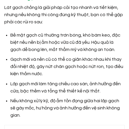
Lát gạch chồng là giải pháp cải tạo nhanh và tiết kiệm,
nhưng nếu không thi công đúng kỹ thuật, bạn có thể gặp
phải các rủi ro sau:
Bề mặt gạch cũ thường trơn bóng, khó bám keo, đặc
biệt nếu nền bị ẩm hoặc vữa cũ đã yếu. Hậu quả là
gạch dễ bong lên, mất thẩm mỹ và không an toàn.
Gạch mới và nền cũ có thể co giãn khác nhau khi thay
đổi nhiệt độ, gây nứt chân gạch hoặc nứt ron, tạo điều
kiện thấm nước.
Lớp gạch mới làm tăng chiều cao sàn, ảnh hưởng đến
cửa, bậc thềm và tổng thể thiết kế nội thất.
Nếu không xử lý kỹ, độ ẩm tồn đọng giữa hai lớp gạch
sẽ gây mốc, hư hỏng và ảnh hưởng đến vệ sinh không
gian.