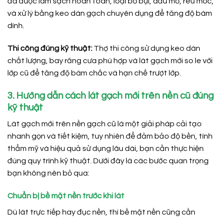
đã được làm sạch hoàn toàn, loại bỏ bụi, dầu mỡ, rêu mốc,
và xử lý bằng keo dán gạch chuyên dụng để tăng độ bám
dính.
Thi công đúng kỹ thuật:
Thợ thi công sử dụng keo dán
chất lượng, bay răng cưa phù hợp và lát gạch mới so le với
lớp cũ để tăng độ bám chắc và hạn chế trượt lớp.
3. Hướng dẫn cách lát gạch mới trên nền cũ đúng
kỹ thuật
Lát gạch mới trên nền gạch cũ là một giải pháp cải tạo
nhanh gọn và tiết kiệm, tuy nhiên để đảm bảo độ bền, tính
thẩm mỹ và hiệu quả sử dụng lâu dài, bạn cần thực hiện
đúng quy trình kỹ thuật. Dưới đây là các bước quan trọng
bạn không nên bỏ qua:
Chuẩn bị bề mặt nền trước khi lát
Dù lát trực tiếp hay đục nền, thì bề mặt nền cũng cần