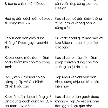
Silicone chịu nhiệt độ cao
sân vườn đẹp cùng L’amour
Design
Hướng dẫn cách dán dép cao
Keo silicon có dẫn điện không
su bằng keo 502
? Câu trả lời không phải ai
cũng biết
Keo silicon dán giày được
Sự khác nhau giữa keo nến và
không ? Đọc ngay trước khi
keo Silicon – Lựa chọn nào
thử
cho bạn ?
Keo silicone màu đen – Giải
Keo silicone màu đỏ – Giải
pháp thẩm mỹ cho mọi công
pháp chuyên dụng cho môi
trình
trường nhiệt độ cao
Đại lý keo X’traseal chính
Top 4 loại keo chuyên dán
hãng tại Tp.Hồ Chí Minh –
nhựa cứng chịu lực tốt nhất
Chiết khấu cao
hiện nay
Keo nến dán được những gì ?
Keo silicone dán gạch được
Ứng dụng, cách dùng và lưu ý
không – Top 7+ keo silicone
an toàn từ A đến Z
dán gạch hiệu quả nhất