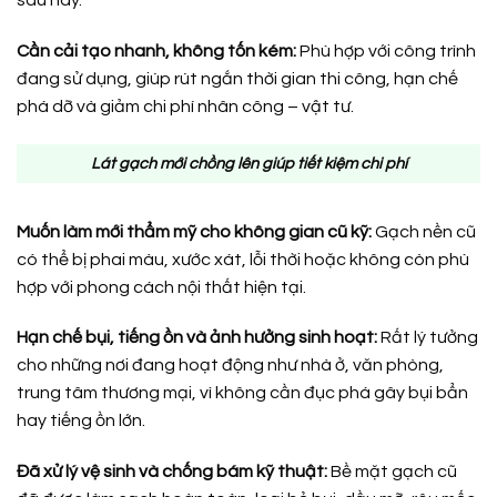
sau này.
Cần cải tạo nhanh, không tốn kém:
Phù hợp với công trình
đang sử dụng, giúp rút ngắn thời gian thi công, hạn chế
phá dỡ và giảm chi phí nhân công – vật tư.
Lát gạch mới chồng lên giúp tiết kiệm chi phí
Muốn làm mới thẩm mỹ cho không gian cũ kỹ:
Gạch nền cũ
có thể bị phai màu, xước xát, lỗi thời hoặc không còn phù
hợp với phong cách nội thất hiện tại.
Hạn chế bụi, tiếng ồn và ảnh hưởng sinh hoạt:
Rất lý tưởng
cho những nơi đang hoạt động như nhà ở, văn phòng,
trung tâm thương mại, vì không cần đục phá gây bụi bẩn
hay tiếng ồn lớn.
Đã xử lý vệ sinh và chống bám kỹ thuật:
Bề mặt gạch cũ