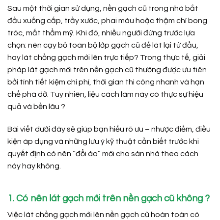
Sau một thời gian sử dụng, nền gạch cũ trong nhà bắt
đầu xuống cấp, trầy xước, phai màu hoặc thậm chí bong
tróc, mất thẩm mỹ. Khi đó, nhiều người đứng trước lựa
chọn: nên cạy bỏ toàn bộ lớp gạch cũ để lát lại từ đầu,
hay lát chồng gạch mới lên trực tiếp? Trong thực tế, giải
pháp lát gạch mới trên nền gạch cũ thường được ưu tiên
bởi tính tiết kiệm chi phí, thời gian thi công nhanh và hạn
chế phá dỡ. Tuy nhiên, liệu cách làm này có thực sự hiệu
quả và bền lâu ?
Bài viết dưới đây sẽ giúp bạn hiểu rõ ưu – nhược điểm, điều
kiện áp dụng và những lưu ý kỹ thuật cần biết trước khi
quyết định có nên “đổi áo” mới cho sàn nhà theo cách
này hay không.
1. Có nên lát gạch mới trên nền gạch cũ không ?
Việc lát chồng gạch mới lên nền gạch cũ hoàn toàn có