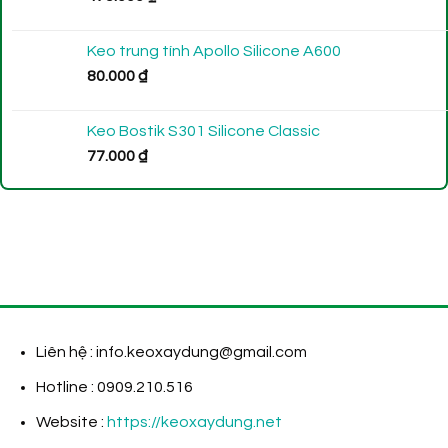
Keo trung tính Apollo Silicone A600
80.000
₫
Keo Bostik S301 Silicone Classic
77.000
₫
Liên hệ : info.keoxaydung@gmail.com
Hotline : 0909.210.516
Website :
https://keoxaydung.net