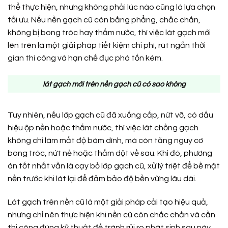
thể thực hiện, nhưng không phải lúc nào cũng là lựa chọn
tối ưu. Nếu nền gạch cũ còn bằng phẳng, chắc chắn,
không bị bong tróc hay thấm nước, thì việc lát gạch mới
lên trên là một giải pháp tiết kiệm chi phí, rút ngắn thời
gian thi công và hạn chế đục phá tốn kém.
lát gạch mới trên nền gạch cũ có sao không
Tuy nhiên, nếu lớp gạch cũ đã xuống cấp, nứt vỡ, có dấu
hiệu ộp nền hoặc thấm nước, thì việc lát chồng gạch
không chỉ làm mất độ bám dính, mà còn tăng nguy cơ
bong tróc, nứt nẻ hoặc thấm dột về sau. Khi đó, phương
án tốt nhất vẫn là cạy bỏ lớp gạch cũ, xử lý triệt để bề mặt
nền trước khi lát lại để đảm bảo độ bền vững lâu dài.
Lát gạch trên nền cũ là một giải pháp cải tạo hiệu quả,
nhưng chỉ nên thực hiện khi nền cũ còn chắc chắn và cần
thi công đúng kỹ thuật để tránh rủi ro phát sinh sau này.