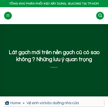
Bỏ
TỔNG KHO PHÂN PHỐI KEO XÂY DỰNG, SILICONE TẠI TP.HCM
qua
nội
dung
Lát gạch mới trên nền gạch cũ có sao
không ? Những lưu ý quan trọng
Home
»
Vệ sinh và bảo dưỡng nhà cửa