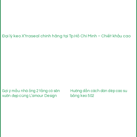
Đại lý keo X’traseal chính hãng tại Tp.Hồ Chí Minh – Chiết khấu cao
Gợi ý mẫu nhà ống 2 tầng có sân
Hướng dẫn cách dán dép cao su
vườn đẹp cùng L’amour Design
bằng keo 502