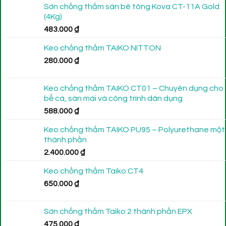
Sơn chống thấm sàn bê tông Kova CT-11A Gold
(4Kg)
483.000
₫
Keo chống thấm TAIKO NITTON
280.000
₫
Keo chống thấm TAIKO CT01 – Chuyên dụng cho
bể cá, sàn mái và công trình dân dụng
588.000
₫
Keo chống thấm TAIKO PU95 – Polyurethane một
thành phần
2.400.000
₫
Keo chống thấm Taiko CT4
650.000
₫
Sơn chống thấm Taiko 2 thành phần EPX
475.000
₫