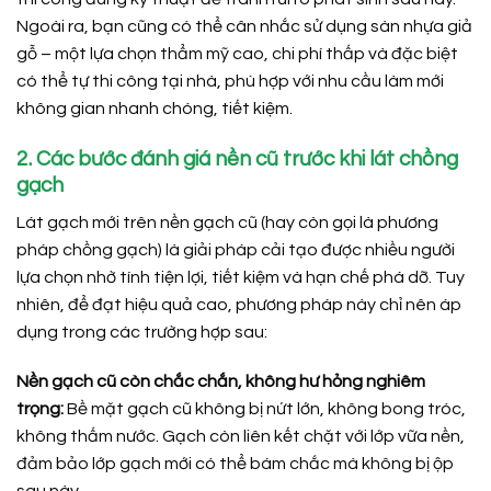
Ngoài ra, bạn cũng có thể cân nhắc sử dụng sàn nhựa giả
gỗ – một lựa chọn thẩm mỹ cao, chi phí thấp và đặc biệt
có thể tự thi công tại nhà, phù hợp với nhu cầu làm mới
không gian nhanh chóng, tiết kiệm.
2. Các bước đánh giá nền cũ trước khi lát chồng
gạch
Lát gạch mới trên nền gạch cũ (hay còn gọi là phương
pháp chồng gạch) là giải pháp cải tạo được nhiều người
lựa chọn nhờ tính tiện lợi, tiết kiệm và hạn chế phá dỡ. Tuy
nhiên, để đạt hiệu quả cao, phương pháp này chỉ nên áp
dụng trong các trường hợp sau:
Nền gạch cũ còn chắc chắn, không hư hỏng nghiêm
trọng:
Bề mặt gạch cũ không bị nứt lớn, không bong tróc,
không thấm nước. Gạch còn liên kết chặt với lớp vữa nền,
đảm bảo lớp gạch mới có thể bám chắc mà không bị ộp