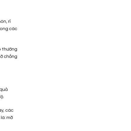
òn, rỉ
rong các
ó thường
mỡ chống
 quả
ộ.
áy, các
 là: mỡ