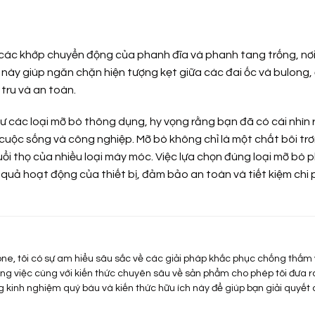
n các khớp chuyển động của phanh đĩa và phanh tang trống, nơ
ỡ này giúp ngăn chặn hiện tượng kẹt giữa các đai ốc và bulong
tru và an toàn.
hư các loại mỡ bò thông dụng, hy vọng rằng bạn đã có cái nhìn 
uộc sống và công nghiệp. Mỡ bò không chỉ là một chất bôi tr
uổi thọ của nhiều loại máy móc. Việc lựa chọn đúng loại mỡ bò 
 quả hoạt động của thiết bị, đảm bảo an toàn và tiết kiệm chi p
one, tôi có sự am hiểu sâu sắc về các giải pháp khắc phục chống thấm
ông việc cùng với kiến thức chuyên sâu về sản phẩm cho phép tôi đưa r
 kinh nghiệm quý báu và kiến thức hữu ích này để giúp bạn giải quyết