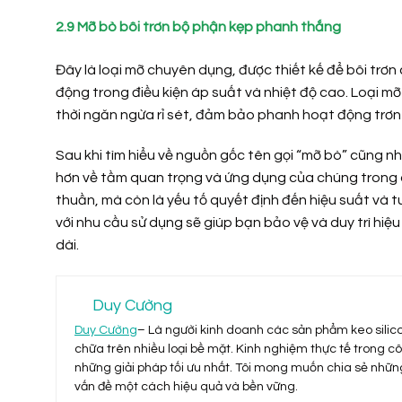
2.9 Mỡ bò bôi trơn bộ phận kẹp phanh thắng
Đây là loại mỡ chuyên dụng, được thiết kế để bôi trơ
động trong điều kiện áp suất và nhiệt độ cao. Loại m
thời ngăn ngừa rỉ sét, đảm bảo phanh hoạt động trơn 
Sau khi tìm hiểu về nguồn gốc tên gọi “mỡ bò” cũng n
hơn về tầm quan trọng và ứng dụng của chúng trong c
thuần, mà còn là yếu tố quyết định đến hiệu suất và t
với nhu cầu sử dụng sẽ giúp bạn bảo vệ và duy trì hiệu
dài.
Duy Cường
Duy Cường
– Là người kinh doanh các sản phẩm keo silic
chữa trên nhiều loại bề mặt. Kinh nghiệm thực tế trong c
những giải pháp tối ưu nhất. Tôi mong muốn chia sẻ những
vấn đề một cách hiệu quả và bền vững.