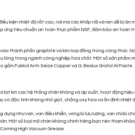
ều kiện nhiệt độ rất cao, nơi mà các khớp nối và ren dễ bị ăn m
đáp ứng tiêu chuẩn an toàn thực phẩm NSF, đảm bảo an toàn t
ờ vào thành phần graphite và kim loại đồng trong công thức. N
 bu lông trong ngành công nghiệp hóa chất. Một số sản phẩm 
o gồm Fukkol Anti-Seize Copper và G. Beslux Grafol Al Paste.
và bịt kín các hệ thống chân không và áp suất, hoạt động hiệu
y có đặc tính không nhỏ giọt, chống oxy hóa và ổn định nhiệt đ
dụng như van, van điều khiển, vòng bi lưu lượng, van chữa ch
n văn. Một số loại mỡ chân không chính hãng bạn nên tham khảo
Corning High Vacuum Grease.