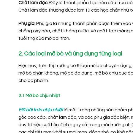
Chất làm đặc:
Đây là thành phần tạo nên cấu trúc bán 
Chất làm đặc thường được làm từ các hợp chất như 
Phụ gia:
Phụ gia là những thành phần được thêm vào 
chống oxy hóa, chất kháng nước, và chất tạo màng b
tuổi thọ của mỡ bôi trơn.
2. Các loại mỡ bò và ứng dụng từng loại
Hiện nay, trên thị trường có 9 loại mỡ bò chuyên dụng
mỡ bò chân không, mỡ bò đa dụng, mỡ bò chịu cực áp,
cho bộ phanh.
2.1 Mỡ bò chịu nhiệt
Mỡ bôi trơn chịu nhiệt
là một trong những sản phẩm phổ
gốc cao cấp, chất làm đặc, và các phụ gia đặc biệt, 
duy trì hiệu suất ổn định ngay cả trong môi trường n
các chi tiết máy khỏi sự mài mòn, đồng thời có khả 