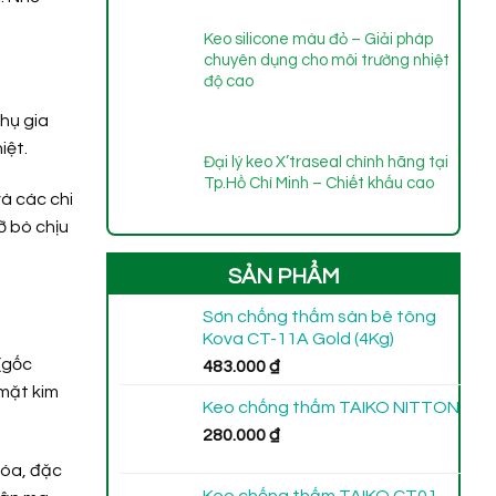
Keo silicone màu đỏ – Giải pháp
chuyên dụng cho môi trường nhiệt
độ cao
hụ gia
iệt.
Đại lý keo X’traseal chính hãng tại
Tp.Hồ Chí Minh – Chiết khấu cao
và các chi
ỡ bò chịu
SẢN PHẨM
Sơn chống thấm sàn bê tông
Kova CT-11A Gold (4Kg)
(gốc
483.000
₫
 mặt kim
Keo chống thấm TAIKO NITTON
280.000
₫
hóa, đặc