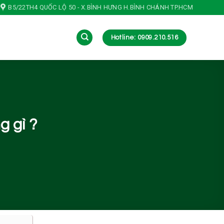
B5/22TH4 QUỐC LỘ 50 - X.BÌNH HƯNG H.BÌNH CHÁNH TP.HCM
Hotline: 0909.210.516
g gì ?