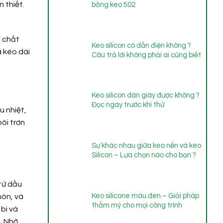
 thiết.
bằng keo 502
c chất
Keo silicon có dẫn điện không ?
 kéo dài
Câu trả lời không phải ai cũng biết
Keo silicon dán giày được không ?
Đọc ngay trước khi thử
u nhiệt,
ôi trơn
Sự khác nhau giữa keo nến và keo
Silicon – Lựa chọn nào cho bạn ?
từ dầu
Keo silicone màu đen – Giải pháp
mòn, và
thẩm mỹ cho mọi công trình
bi và
. Nhờ