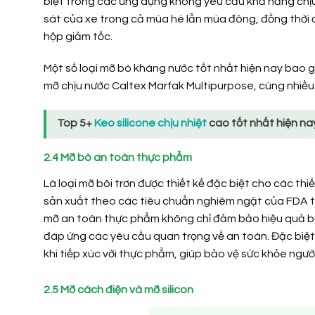
biệt trong các ứng dụng không yêu cầu khả năng chịu
sát của xe trong cả mùa hè lẫn mùa đông, đồng thời đư
hộp giảm tốc.
Một số loại mỡ bò kháng nước tốt nhất hiện nay bao g
mỡ chịu nước Caltex Marfak Multipurpose, cùng nhiều
Top 5+
Keo silicone chịu nhiệt
cao tốt nhất hiện nay
2.4 Mỡ bò an toàn thực phẩm
Là loại mỡ bôi trơn được thiết kế đặc biệt cho các t
sản xuất theo các tiêu chuẩn nghiêm ngặt của FDA t
mỡ an toàn thực phẩm không chỉ đảm bảo hiệu quả bôi
đáp ứng các yêu cầu quan trọng về an toàn. Đặc biệt
khi tiếp xúc với thực phẩm, giúp bảo vệ sức khỏe ngư
2.5 Mỡ cách điện và mỡ silicon