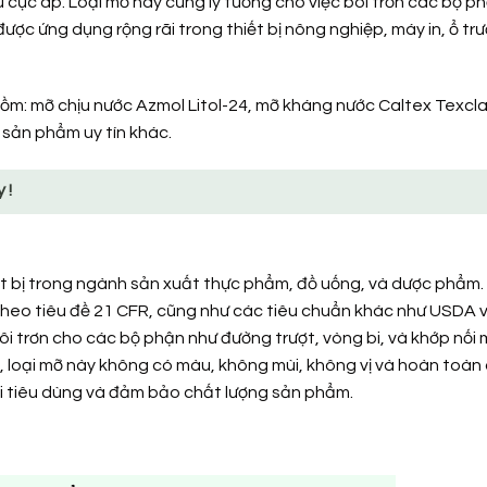
 cực áp. Loại mỡ này cũng lý tưởng cho việc bôi trơn các bộ p
ợc ứng dụng rộng rãi trong thiết bị nông nghiệp, máy in, ổ trư
ồm: mỡ chịu nước Azmol Litol-24, mỡ kháng nước Caltex Texcla
 sản phẩm uy tín khác.
 !
hiết bị trong ngành sản xuất thực phẩm, đồ uống, và dược phẩm
heo tiêu đề 21 CFR, cũng như các tiêu chuẩn khác như USDA 
 trơn cho các bộ phận như đường trượt, vòng bi, và khớp nối
, loại mỡ này không có màu, không mùi, không vị và hoàn toàn
ời tiêu dùng và đảm bảo chất lượng sản phẩm.