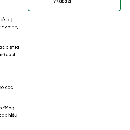
77.000
₫
iết bị
 máy móc,
ặc biệt là
 mỡ cách
cho các
òn đóng
 bảo hiệu