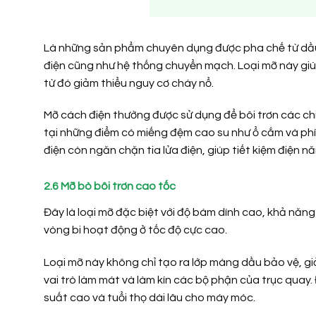
Là những sản phẩm chuyên dụng được pha chế từ dầu si
điện cũng như hệ thống chuyển mạch. Loại mỡ này giú
từ đó giảm thiểu nguy cơ cháy nổ.
Mỡ cách điện thường được sử dụng để bôi trơn các chi 
tại những điểm có miếng đệm cao su như ổ cắm và ph
điện còn ngăn chặn tia lửa điện, giúp tiết kiệm điện n
2.6 Mỡ bò bôi trơn cao tốc
Đây là loại mỡ đặc biệt với độ bám dính cao, khả năng
vòng bi hoạt động ở tốc độ cực cao.
Loại mỡ này không chỉ tạo ra lớp màng dầu bảo vệ, gi
vai trò làm mát và làm kín các bộ phận của trục quay. 
suất cao và tuổi thọ dài lâu cho máy móc.