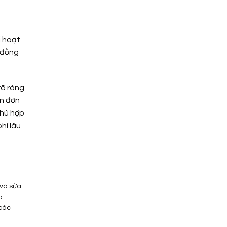
i hoạt
, đồng
rõ ràng
ơn đơn
phù hợp
hí lâu
 và sửa
a
 các