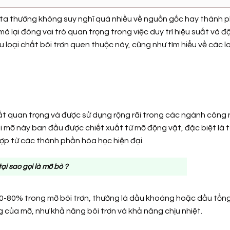
 ta thường không suy nghĩ quá nhiều về nguồn gốc hay thành 
mà lại đóng vai trò quan trọng trong việc duy trì hiệu suất và 
oại chất bôi trơn quen thuộc này, cũng như tìm hiểu về các lo
hất quan trọng và được sử dụng rộng rãi trong các ngành công
i mỡ này ban đầu được chiết xuất từ mỡ động vật, đặc biệt là t
hợp từ các thành phần hóa học hiện đại.
tại sao gọi là mỡ bò ?
0-80% trong mỡ bôi trơn, thường là dầu khoáng hoặc dầu tổng
 của mỡ, như khả năng bôi trơn và khả năng chịu nhiệt.