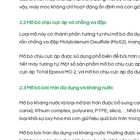
vậy, máy móc không chỉ hoạt động ổn định mà còn giả
2.2 Mỡ bò chịu cực áp và chống va đập
Loại mỡ này có thành phần tương tự như mỡ bò đa dụ
rắn chống va đập Molybdenum Disulfide (MoS2), mang 
Mỡ bò chịu cực áp được sử dụng phổ biến để bôi trơn 
tiết máy tương tự. Một số sản phẩm mỡ bò chịu cực áp
cực áp Total Epexa MO 2, và mỡ bò chịu cực áp đa d
2.3 Mỡ bò bôi trơn đa dụng và kháng nước
Mỡ bò kháng nước là loại mỡ bôi trơn được bổ sung cá
canxi), lithium complex, polyurea, PTFE, silica,… Nh
loại khỏi sự oxy hóa mà còn giữ hiệu quả bôi trơn trong
Mỡ bò bôi trơn đa dụng và kháng nước thường được sử 