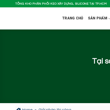
Bỏ
TỔNG KHO PHÂN PHỐI KEO XÂY DỰNG, SILICONE TẠI TP.HCM
qua
nội
TRANG CHỦ
SẢN PHẨM
dung
Tại s
Home
»
Giải pháp thi công