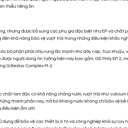
m thiểu tiếng ồn.
ng, nhưng được bổ sung các phụ gia đặc biệt như EP và chất p
đến khả năng bảo vệ vượt trội trong những điều kiện khắc ngh
các bộ phận phải chịu rung lắc mạnh như dây cáp, trục khuỷu, 
 được người dùng tin tưởng hiện nay bao gồm: GS Moly EP 2, m
ụng G.Beslux Complex M-2.
c chất làm đặc có khả năng chống nước vượt trội như: calcium 
ờ những thành phần này, mỡ bò kháng nước không chỉ bảo vệ bề
 điều kiện ẩm ướt.
dụng để bảo vệ các thiết bị ô tô và công nghiệp khỏi sự oxy 