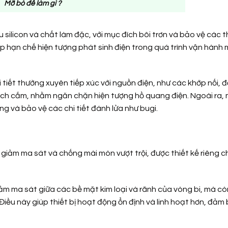
Mỡ bò để làm gì ?
licon và chất làm đặc, với mục đích bôi trơn và bảo vệ các th
p hạn chế hiện tượng phát sinh điện trong quá trình vận hành
tiết thường xuyên tiếp xúc với nguồn điện, như các khớp nối, đ
ích cắm, nhằm ngăn chặn hiện tượng hồ quang điện. Ngoài ra,
ăng và bảo vệ các chi tiết đánh lửa như bugi.
 giảm ma sát và chống mài mòn vượt trội, được thiết kế riêng 
ảm ma sát giữa các bề mặt kim loại và rãnh của vòng bi, mà c
Điều này giúp thiết bị hoạt động ổn định và linh hoạt hơn, đảm