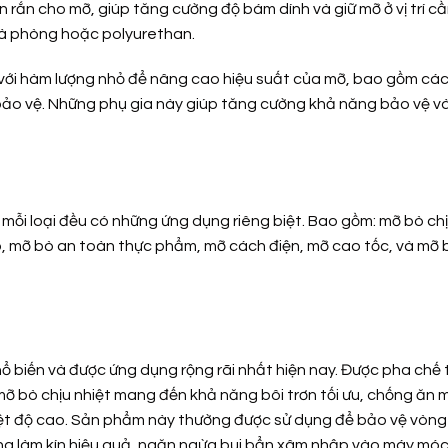
rắn cho mỡ, giúp tăng cường độ bám dính và giữ mỡ ở vị trí cần
xà phòng hoặc polyurethan.
với hàm lượng nhỏ để nâng cao hiệu suất của mỡ, bao gồm cá
ảo vệ. Những phụ gia này giúp tăng cường khả năng bảo vệ và
, mỗi loại đều có những ứng dụng riêng biệt. Bao gồm: mỡ bò chị
 mỡ bò an toàn thực phẩm, mỡ cách điện, mỡ cao tốc, và mỡ b
 biến và được ứng dụng rộng rãi nhất hiện nay. Được pha chế 
mỡ bò chịu nhiệt mang đến khả năng bôi trơn tối ưu, chống ăn 
hiệt độ cao. Sản phẩm này thường được sử dụng để bảo vệ vòng 
năng làm kín hiệu quả, ngăn ngừa bụi bẩn xâm nhập vào máy móc