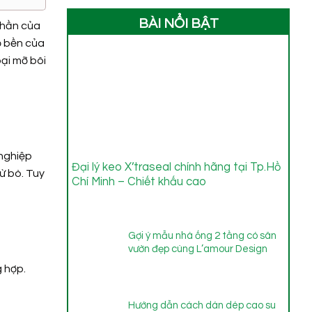
BÀI NỔI BẬT
phần của
độ bền của
ại mỡ bôi
 nghiệp
Đại lý keo X’traseal chính hãng tại Tp.Hồ
ừ bò. Tuy
Chí Minh – Chiết khấu cao
Gợi ý mẫu nhà ống 2 tầng có sân
vườn đẹp cùng L’amour Design
 hợp.
Hướng dẫn cách dán dép cao su