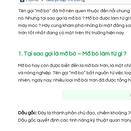
Tên gọi “mỡ bò” đã trở nên quen thuộc đến nỗi chúng
nó. Nhưng tại sao gọi là mỡ bò ? Mỡ bò được làm từ gì 
máy móc ? Hãy cùng khám phá những bí mật đằng sau l
trơn tốt nhất đang có mặt trên thị trường hiện nay.
1. Tại sao gọi là mỡ bò – Mỡ bò làm từ gì ?
Mỡ bò hay còn được biết đến là mỡ bôi trơn, là một c
và nông nghiệp. Tên gọi “mỡ bò” bắt nguồn từ việc loạ
nhiên, ngày nay, nhiều loại mỡ bôi trơn đã được tổng 
Dầu gốc:
Đây là thành phần chủ đạo, chiếm khoảng 7
Dầu gốc quyết định các tính năng kỹ thuật quan trọng