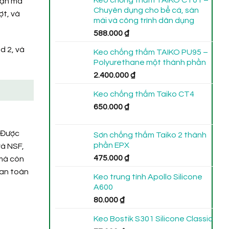
Keo chống thấm TAIKO CT01 –
hận ma
Chuyên dụng cho bể cá, sàn
ợt, và
mái và công trình dân dụng
588.000
₫
d 2, và
Keo chống thấm TAIKO PU95 –
Polyurethane một thành phần
2.400.000
₫
Keo chống thấm Taiko CT4
650.000
₫
. Được
Sơn chống thấm Taiko 2 thành
phần EPX
và NSF,
475.000
₫
 mà còn
 an toàn
Keo trung tính Apollo Silicone
A600
80.000
₫
Keo Bostik S301 Silicone Classic