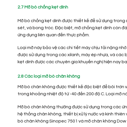
2.7 Mỡ bò chống kẹt dính
Mỡ bò chống kẹt dính được thiết kế để sử dụng trong đi
sét, và bong tróc. Đặc biệt, mỡ chống kẹt dính còn 
ứng dụng liên quan đến thực phẩm.
Loại mỡ này bảo vệ các chi tiết máy chịu tải nặng nh
được sử dụng trong các xilanh, máy ép nhựa, và các
kẹt dính được các chuyên gia khuyến nghị hiện nay ba
2.8 Các loại mỡ bò chân không
Mỡ bò chân không được thiết kế đặc biệt để bôi trơn 
trong khoảng nhiệt độ từ -40 đến 200 độ C. Loại mỡ nà
Mỡ bò chân không thường được sử dụng trong các ứng 
hệ thống chân không, thiết bị xử lý nước và kính thiê
bò chân không Sinopec 7501 và mỡ chân không Dow 